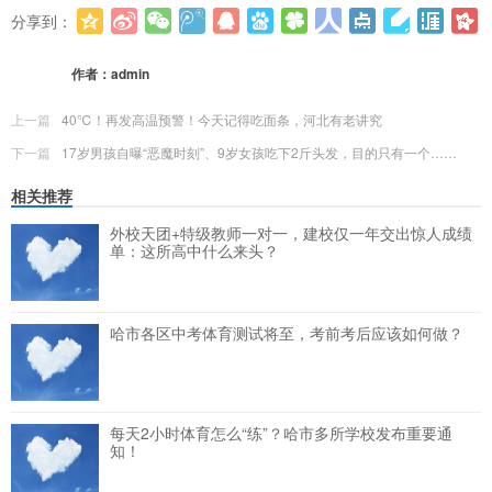
分享到：
更多
(
0
)
作者：
admin
上一篇
40℃！再发高温预警！今天记得吃面条，河北有老讲究
下一篇
17岁男孩自曝“恶魔时刻”、9岁女孩吃下2斤头发，目的只有一个……
相关推荐
外校天团+特级教师一对一，建校仅一年交出惊人成绩
单：这所高中什么来头？
哈市各区中考体育测试将至，考前考后应该如何做？
每天2小时体育怎么“练”？哈市多所学校发布重要通
知！