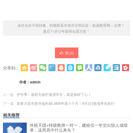
未经允许不得转载，转载联系作者并注明出处：
机遇教育网
»
点赞！
黄石11岁少年获得全国大奖！
赞 (
0
)
分享到：
更多
(
0
)
作者：
admin
上一篇
开学季！港府为保护港漂学生，真是操碎了心！
下一篇
加拿大宣布暂停低时薪LMIA申请六个月！9月3日魁省率先执行
相关推荐
外校天团+特级教师一对一，建校仅一年交出惊人成绩
单：这所高中什么来头？