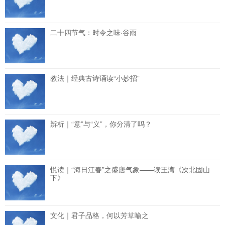
二十四节气：时令之味·谷雨
教法｜经典古诗诵读“小妙招”
辨析｜“意”与“义”，你分清了吗？
悦读｜“海日江春”之盛唐气象——读王湾《次北固山
下》
文化｜君子品格，何以芳草喻之