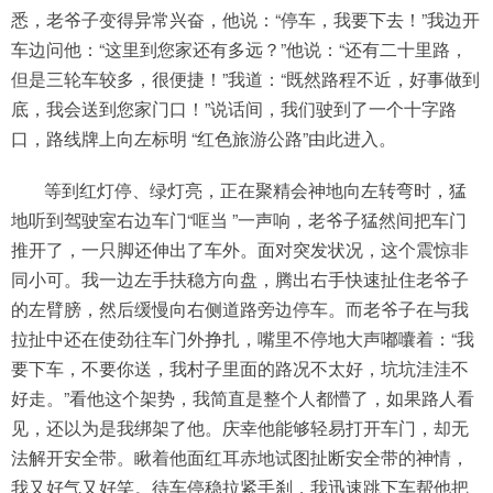
悉，老爷子变得异常兴奋，他说：“停车，我要下去！”我边开
车边问他：“这里到您家还有多远？”他说：“还有二十里路，
但是三轮车较多，很便捷！”我道：“既然路程不近，好事做到
底，我会送到您家门口！”说话间，我们驶到了一个十字路
口，路线牌上向左标明 “红色旅游公路”由此进入。
等到红灯停、绿灯亮，正在聚精会神地向左转弯时，猛
地听到驾驶室右边车门“哐当 ”一声响，老爷子猛然间把车门
推开了，一只脚还伸出了车外。面对突发状况，这个震惊非
同小可。我一边左手扶稳方向盘，腾出右手快速扯住老爷子
的左臂膀，然后缓慢向右侧道路旁边停车。而老爷子在与我
拉扯中还在使劲往车门外挣扎，嘴里不停地大声嘟囔着：“我
要下车，不要你送，我村子里面的路况不太好，坑坑洼洼不
好走。”看他这个架势，我简直是整个人都懵了，如果路人看
见，还以为是我绑架了他。庆幸他能够轻易打开车门，却无
法解开安全带。瞅着他面红耳赤地试图扯断安全带的神情，
我又好气又好笑。待车停稳拉紧手刹，我迅速跳下车帮他把