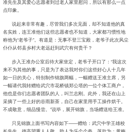
准先生及其爱心志愿者到过老人家里慰问，所以有那么一点
点印象。
说起来非常有趣，尽管我们多次见面，却不知道他的真
名实姓，连王准他们这些志愿者也不知道，大家都习惯性地
称他为“老爷子”。有道是：无事不登三宝殿，老爷子此次风尘
仆仆从邻县乡村大老远赶到武穴有何贵干？
步入王准办公室后待大家坐定，老爷子开口了：“我这次
来不为其他的事，只是为了表达我对你们这些好心人十几年
如一日的关心，特别制作锦旗两幅，一幅赠送王准主席，另
一幅请代我转赠给武穴市花桥镇郑公塔的一位个体工商户，
他也是你们志愿者团队的人，叫兰志刚。此外，我还在山上
采摘了一些上好的谷雨新茶，自己在家里用手工操作烘干。
不成敬意，细品慢尝。”说毕，展开锦旗，当场赠送给王准。
只见锦旗上面书写内容如下——赠给：武穴中学王雄校
长先生，德高望重人人敬，助人为乐个个夸。落款为：黄梅