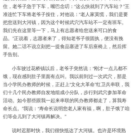
住，老爷子急于下车，嘴巴念叨：“这么快就到了汽车站？”王
准连忙下车将老爷子按住，对他说：“老人家莫慌，我们是要
把您送到大河镇，因为这个时候武穴汽车站不一定有班车。
我们先在这里等一下，马上有志愿者给您送来可口的食
品。”正说着，志愿者来了，得知老爷子很固执，便没有挽
留。她二话不说立刻把一提食品塞进了车后座椅上，然后挥
手告别。
小车驶过花桥镇以后，老爷子突然说：“刚才一点儿都不
饿，现在感到肚子里面有点叫。我以前到过一次武穴，那是
当小学民办教师的时候，正赶上“文化大革命”红卫兵串联，我
们十几个民办教师自发地组成小分队，步行到武穴参加革命
活动。如今那些跟我一起来串联的民办教师都走了，算我寿
命长点。”我说：“寿命长说明您老人家有福，啊，肚子饿了咱
们等会儿到了大河镇再解决。”
说时迟那时快，我们很快抵达了大河镇。也许是环境熟