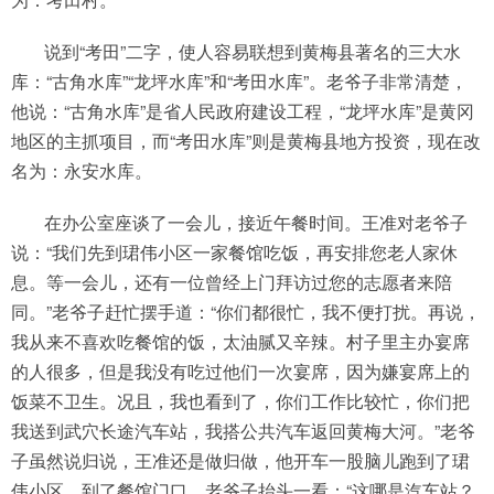
说到“考田”二字，使人容易联想到黄梅县著名的三大水
库：“古角水库”“龙坪水库”和“考田水库”。老爷子非常清楚，
他说：“古角水库”是省人民政府建设工程，“龙坪水库”是黄冈
地区的主抓项目，而“考田水库”则是黄梅县地方投资，现在改
名为：永安水库。
在办公室座谈了一会儿，接近午餐时间。王准对老爷子
说：“我们先到珺伟小区一家餐馆吃饭，再安排您老人家休
息。等一会儿，还有一位曾经上门拜访过您的志愿者来陪
同。”老爷子赶忙摆手道：“你们都很忙，我不便打扰。再说，
我从来不喜欢吃餐馆的饭，太油腻又辛辣。村子里主办宴席
的人很多，但是我没有吃过他们一次宴席，因为嫌宴席上的
饭菜不卫生。况且，我也看到了，你们工作比较忙，你们把
我送到武穴长途汽车站，我搭公共汽车返回黄梅大河。”老爷
子虽然说归说，王准还是做归做，他开车一股脑儿跑到了珺
伟小区。到了餐馆门口，老爷子抬头一看：“这哪是汽车站？