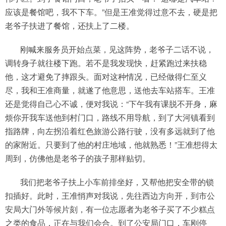
应该是餐馆吧，我不下车。”但是王准觉得过意不去，硬是把
老爷子扶进了餐馆，还扶上了二楼。
刚喊来服务员开始点菜，见这阵势，老爷子二话不说，
调转身子就往楼下跑。若不是我发现快，赶紧跑过来扶稳
他，这才避免了摔跟头。面对这种情况，已经做得仁至义
尽，我和王准商量，就遂了他意思，送他去车站搭车。王准
还是觉得自己心不诚，便对我说：“下午我有课脱不开身，麻
烦你开我车送他到村门口，路线不用导航，到了大河镇看到
指路牌，向左拐沿着红色旅游公路行驶，没有多远就到了他
的家附近。只要到了他的村庄地域，他就熟悉！”王准想得太
周到，仿佛他是老爷子的孩子那样贴切。
我们把老爷子扶上小车前排坐好，又帮他把安全带的锁
扣插好。此时，王准悄声对我说，先往西边方向开，到市公
安局大门外等候片刻，有一位志愿者为老爷子买了不少糕点
之类的食品，正在与我们会合。到了公安局门口，车刚停