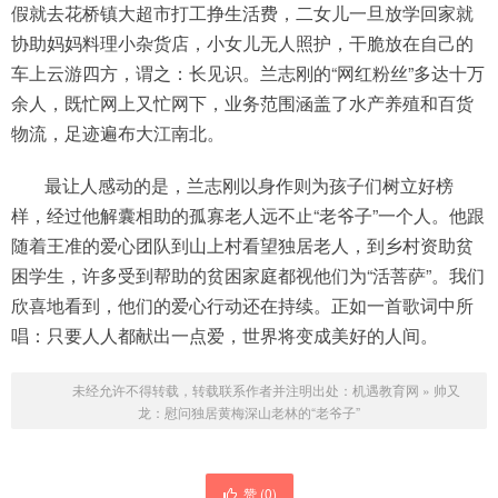
假就去花桥镇大超市打工挣生活费，二女儿一旦放学回家就
协助妈妈料理小杂货店，小女儿无人照护，干脆放在自己的
车上云游四方，谓之：长见识。兰志刚的“网红粉丝”多达十万
余人，既忙网上又忙网下，业务范围涵盖了水产养殖和百货
物流，足迹遍布大江南北。
最让人感动的是，兰志刚以身作则为孩子们树立好榜
样，经过他解囊相助的孤寡老人远不止“老爷子”一个人。他跟
随着王准的爱心团队到山上村看望独居老人，到乡村资助贫
困学生，许多受到帮助的贫困家庭都视他们为“活菩萨”。我们
欣喜地看到，他们的爱心行动还在持续。正如一首歌词中所
唱：只要人人都献出一点爱，世界将变成美好的人间。
未经允许不得转载，转载联系作者并注明出处：
机遇教育网
»
帅又
龙：慰问独居黄梅深山老林的“老爷子”
赞 (
0
)