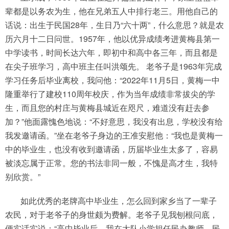
辈都是以务农为生，他在兄弟五人中排行老三。用他自己的
话说：出生于民国28年，生日乃“六十两”，什么意思？就是农
历六月十二日问世。1957年，他以优异成绩考进黄梅县第一
中学读书，时间长达六年，即初中和高中各三年，而且都是
在尖子班学习，高中班主任叫洪颂先。 老爷子是1963年完成
学习任务后毕业离校，我问他：“2022年11月5日，黄梅一中
隆重举行了建校110周年校庆，作为当年成绩非常拔尖的学
生，而且您的村庄与黄梅县城近在咫尺，难道没有赶去参
加？”他面露愧色地说：“不好意思，我没有出息，学校没有给
我发邀请函。”坐在老爷子身边的王准安慰他：“我也是黄梅一
中的毕业生，也没有收到邀请函，历届毕业生太多了，容易
被淡忘属于正常。您的书法非同一般，不愧是高才生，我特
别欣赏。”
如此优秀的老牌高中毕业生，怎么回到家乡当了一辈子
农民，对于老爷子的身世颇为费解。老爷子见我刨根问底，
便实话实说：“高中毕业后，我在大队小学担任民办教师。民