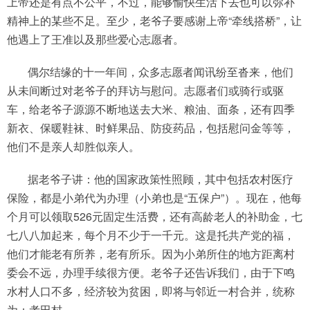
上帝还是有点不公平，不过，能够愉快生活下去也可以弥补
精神上的某些不足。至少，老爷子要感谢上帝“牵线搭桥”，让
他遇上了王准以及那些爱心志愿者。
偶尔结缘的十一年间，众多志愿者闻讯纷至沓来，他们
从未间断过对老爷子的拜访与慰问。志愿者们或骑行或驱
车，给老爷子源源不断地送去大米、粮油、面条，还有四季
新衣、保暖鞋袜、时鲜果品、防疫药品，包括慰问金等等，
他们不是亲人却胜似亲人。
据老爷子讲：他的国家政策性照顾，其中包括农村医疗
保险，都是小弟代为办理（小弟也是“五保户”）。现在，他每
个月可以领取526元固定生活费，还有高龄老人的补助金，七
七八八加起来，每个月不少于一千元。这是托共产党的福，
他们才能老有所养，老有所乐。因为小弟所住的地方距离村
委会不远，办理手续很方便。老爷子还告诉我们，由于下鸣
水村人口不多，经济较为贫困，即将与邻近一村合并，统称
为：考田村。