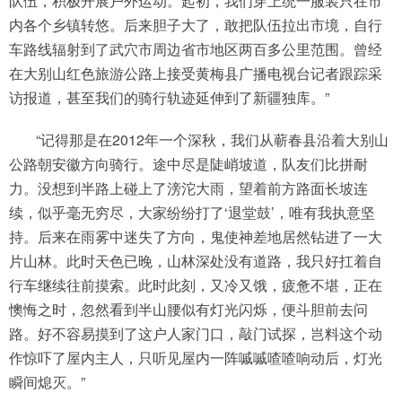
队伍，积极开展户外运动。起初，我们穿上统一服装只在市
内各个乡镇转悠。后来胆子大了，敢把队伍拉出市境，自行
车路线辐射到了武穴市周边省市地区两百多公里范围。曾经
在大别山红色旅游公路上接受黄梅县广播电视台记者跟踪采
访报道，甚至我们的骑行轨迹延伸到了新疆独库。”
“记得那是在2012年一个深秋，我们从蕲春县沿着大别山
公路朝安徽方向骑行。途中尽是陡峭坡道，队友们比拼耐
力。没想到半路上碰上了滂沱大雨，望着前方路面长坡连
续，似乎毫无穷尽，大家纷纷打了‘退堂鼓’，唯有我执意坚
持。后来在雨雾中迷失了方向，鬼使神差地居然钻进了一大
片山林。此时天色已晚，山林深处没有道路，我只好扛着自
行车继续往前摸索。此时此刻，又冷又饿，疲惫不堪，正在
懊悔之时，忽然看到半山腰似有灯光闪烁，便斗胆前去问
路。好不容易摸到了这户人家门口，敲门试探，岂料这个动
作惊吓了屋内主人，只听见屋内一阵嘁嘁喳喳响动后，灯光
瞬间熄灭。”