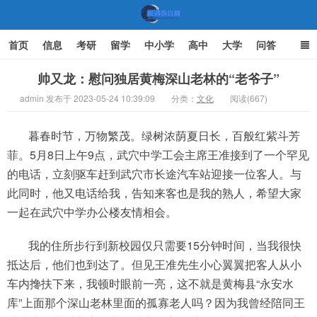
首页
信息
考研
留学
中小学
高中
大学
问答
文化
家庭教育
帅又龙：慰问独居黄梅深山老林的“老爷子”
admin 发布于 2023-05-24 10:39:09
分类：
文化
阅读(667)
机遇教育网
暮春时节，万物繁茂。绿树浓荫夏日长，百般红紫斗芳
菲。5月8日上午9点，武穴中学工会主席王准接到了一个罕见
的电话，立刻驱车赶到武穴市长途汽车站迎接一位客人。与
此同时，他又电话给我，告知来客也是我的熟人，希望大家
一起在武穴中学办公楼友情相会。
我的住所步行到新校园仅只需要15分钟时间，当我很快
抵达后，他们也到达了。但见王准先生小心翼翼把客人从小
车内搀扶下来，我顿时眼前一亮，这不就是黄梅县“永安水
库”上面那个深山老林里面的孤寡老人吗？因为我曾经陪同王