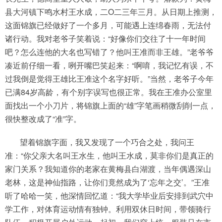
县大河镇下鸣水村王水成，二Ο二三年三月。从日期上推测，
这面锦旗已经做好了一个多月，可能遇上连绵春雨，无法付
诸行动。我对老爷子笑着说：“好像你们交往了十一年时间
吧？怎么连他的大名也写错了？他叫王准而非王雄。”老爷爷
凑近前仔细一看，咧开嘴巴笑起来：“啊唷，我记忆有误，不
过我倒是觉得王雄比王准这个名字好听。”当然，老爷子今年
已满84岁高龄，有个别字误写也很正常。我在王准办公室里
面找出一个小刀片，将锦旗上面的“雄”字笔画稍微刮削一点，
很快整改成了“准”字。
望着锦旗字面，我又发现了一个巧合之处，我问王
准：“你父亲大名叫王水生，他叫王水成，莫非你们是真正的
家门关系？我知道你的老家在黄梅县白湖渡，当年偶遇深山
老林，这是神仙指路，让你们竟然成为了‘忘年之交’。”王准
听了哈哈一笑，他深情回忆道：“我大学毕业后安排到武穴中
学工作，对体育运动情有独钟。利用双休日时间，带领骑行