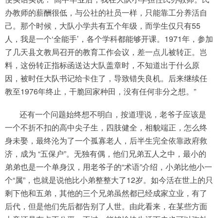
办教师的薪酬很低，与公社的社员一样，只能靠工分养活自
己。那个时候，大队小学共有五个年级，而学生仅只有55
人，我是一个‘全能手’，各个学科都能够开课。1971年，参加
了几天县文教局召开的教育工作会议，差一点儿被转正。岂
料，这份转正指标函送达大队盖章时，不知道出于什么原
因，被时任大队书记给卡住了，导致错失良机。后来继续任
教至1976年终止，干脆回家种田，没有任何非分之想。”
还有一个问题始终想不明白，按道理说，老爷子应该是
一个不折不扣的高中尖子生，四肢健全，相貌端正，怎么终
身未娶，最终沦为了一个孤寡老人，后半生完全依靠政府救
济，成为 “五保户”。无独有偶，他们兄弟五人之中，最小的
弟弟也是一个单身汉，用老爷子的“术语”介绍，小弟比他小一
个“属”，也就是说他比小弟整整大了12岁。如今活在世上的只
剩下他和五弟，其他的三个兄弟虽然都已经成家立业，有了
后代，但是他们先后都告别了人世。由此看来，在某些方面