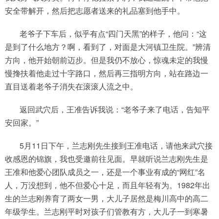
安全带解开，然后把志愿者送来的礼品塞到他手中。
老爷子下车后，似乎有点“四门天黑”的样子，他问：“这
是到了什么地方？啊，看到了，对面是大河镇卫生院。”辨清
方向，他开始朝前迈步。但是我仍不放心，惊魂未定的我慢
慢搀扶着他走过十字路口，然后再三指明方向，站在路边一
直目送着老爷子消失在滚滚人流之中。
返回武穴后，王准告诉我说：“老爷子来了电话，告知平
安回家。”
5月11日下午，兰志刚先生接到王准电话，请他来武穴接
收感恩的锦旗，我也受邀前往见面。早就听说兰志刚先生是
王准和他爱心团队成员之一，还是一个事业有成的“网红”名
人，万没想到，他不但爱心十足，而且年轻有为。1982年出
生的兰志刚养育了两女一男，大儿子居然是梅川高中的高二
年级学生。兰志刚平时对孩子们管教有方，大儿子一到寒暑