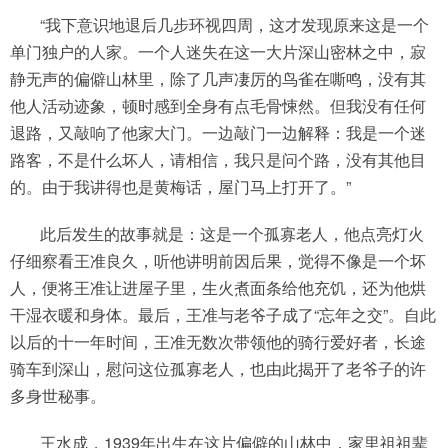
“我下意识地退后几步环视四周，这才发现原来这是一个
单门独户的人家。一个人迷失在这一大片深山密林之中，寂
静无声的偏僻山林里，除了几声凄厉的鸟雀在嘶鸣，没有其
他人活动迹象，顿时感到全身有点毛骨悚然。但我没有任何
退路，又敲响了他家大门。一边敲门一边解释：我是一个迷
路客，不是什么坏人，请相信，我只是问个路，没有其他目
的。由于我讲得也是黄梅话，屋门马上打开了。”
此后发生的故事就是：这是一个孤寡老人，他点亮灯火
仔细察看王准良久，听他讲明前因后果，觉得不像是一个坏
人，便将王准让进屋子里，生火煮面条给他充饥，还为他烘
干湿衣暖和身体。最后，王准与老爷子成了“忘年之交”。自此
以后的十一年时间，王准无数次带领他的骑行爱好者，长途
骑车到深山，慰问这位孤寡老人，也由此揭开了老爷子的许
多身世秘事。
王水成，1939年出生在这片偏僻的山林中，家里祖祖辈