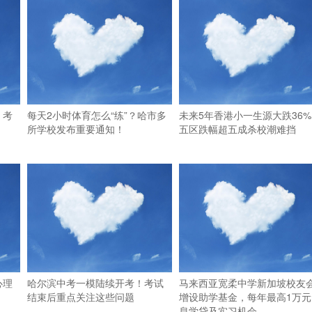
，考
每天2小时体育怎么“练”？哈市多
未来5年香港小一生源大跌36%
所学校发布重要通知！
五区跌幅超五成杀校潮难挡
心理
哈尔滨中考一模陆续开考！考试
马来西亚宽柔中学新加坡校友
结束后重点关注这些问题
增设助学基金，每年最高1万元
息学贷及实习机会