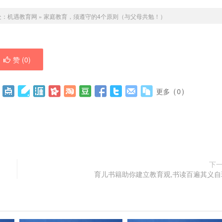
处：
机遇教育网
»
家庭教育，须遵守的4个原则（与父母共勉！）
赞 (
0
)
更多
(
0
)
下
育儿书籍助你建立教育观,书读百遍其义自