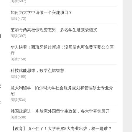
阅读(697)
如何为大学申请做一个兴趣项目？
阅读(473)
芝加哥两高校惊现变态男，多名学生遭猥亵骚扰
们
阅读(397)
华人快看！西班牙通过新规：没居留也可免费享受公立医
疗
阅读(150)
科技赋能思维，数学点燃智慧
阅读(460)
决
意大利留学 | 帕尔玛大学社会服务规划和管理硕士专业介
绍
阅读(534)
母
韩国政府进一步放宽外国留学生政策，各大学喜笑颜开
阅读(538)
【教育】顶不住了！大学最累8大专业出炉，榜一是谁？