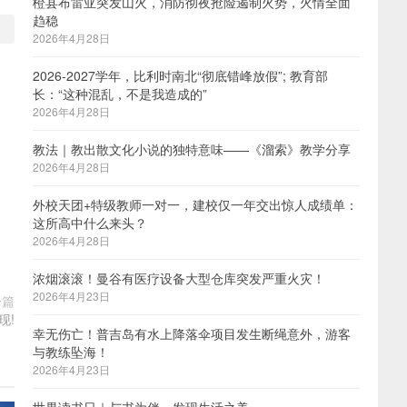
橙县布雷亚突发山火，消防彻夜抢险遏制火势，火情全面
趋稳
2026年4月28日
2026-2027学年，比利时南北“彻底错峰放假”; 教育部
长：“这种混乱，不是我造成的”
2026年4月28日
教法｜教出散文化小说的独特意味——《溜索》教学分享
2026年4月28日
外校天团+特级教师一对一，建校仅一年交出惊人成绩单：
这所高中什么来头？
2026年4月28日
浓烟滚滚！曼谷有医疗设备大型仓库突发严重火灾！
2026年4月23日
一篇
现!
幸无伤亡！普吉岛有水上降落伞项目发生断绳意外，游客
与教练坠海！
2026年4月23日