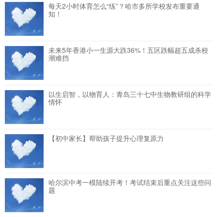
每天2小时体育怎么“练”？哈市多所学校发布重要通
知！
未来5年香港小一生源大跌36%！五区跌幅超五成杀校
潮难挡
以生启智，以物育人：青岛三十七中生物教研组的科学
情怀
【初中家长】帮助孩子提升心理复原力
哈尔滨中考一模陆续开考！考试结束后重点关注这些问
题