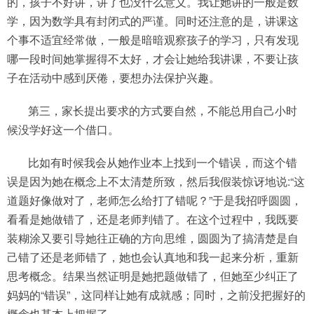
的，孩子不好讲，讲了也没什么意义。我让她讲的一般是数
学，因为数学具有封闭式的严谨。同时还注意的是，讲课这
个事不适宜经常做，一般是暗暗观察孩子的学习，只有发现
哪一段时间她掌握得不太好，才会让她给我讲课，不要让孩
子在活动中感到厌倦，要想办法保护兴趣。
第三，家长提出要求的方式要自然，不能总用自己小时
候没学好这一个借口。
比如有时候我会从她作业本上找到一个错误，而这个错
误是因为她在概念上不太清楚所致，然后我假装惊讶地说:“这
道题好像做对了，老师怎么给打了错呢？”于是我招呼圆圆，
看看是她做错了，还是老师判错了。在这个过程中，我既要
装糊涂又要引导她往正确的方向思维，圆圆为了搞清楚是自
己错了还是老师错了，她也会认真地和我一起来分析，重新
思考概念。结果当然证明是她把题做错了，但她至少纠正了
妈妈的“错误”，这同样让她有成就感；同时，之前没把握好的
概念也基本上把握了。