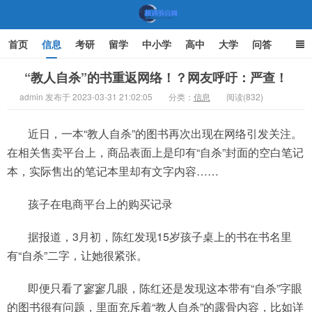
首页
信息
考研
留学
中小学
高中
大学
问答
文化
家庭教育
“教人自杀”的书重返网络！？网友呼吁：严查！
admin 发布于 2023-03-31 21:02:05
分类：
信息
阅读(832)
机遇教育网
近日，一本“教人自杀”的图书再次出现在网络引发关注。
在相关售卖平台上，商品表面上是印有“自杀”封面的空白笔记
本，实际售出的笔记本里却有文字内容……
孩子在电商平台上的购买记录
据报道，3月初，陈红发现15岁孩子桌上的书在书名里
有“自杀”二字，让她很紧张。
即便只看了寥寥几眼，陈红还是发现这本带有“自杀”字眼
的图书很有问题，里面充斥着“教人自杀”的露骨内容，比如详