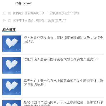
作者：
admin
上一篇
国内航班燃油费再次下调，一张机票至少便宜10块钱
下一篇
忙半年才回趟家，在外打工该如何管孩子？
相关推荐
橙县布雷亚突发山火，消防彻夜抢险遏制火势，火情全
面趋稳
浓烟滚滚！曼谷有医疗设备大型仓库突发严重火灾！
幸无伤亡！普吉岛有水上降落伞项目发生断绳意外，游
客与教练坠海！
是恶作剧吗？过马路向开车人士鞠躬致谢，新加坡12岁
学生亲述背后缘由