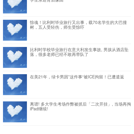
惊魂！比利时毕业旅行又出事，载70名学生的大巴撞
树，五人受轻伤，师生受惊吓
比利时学校毕业旅行在意大利发生事故, 男孩从酒店坠
落，很多老师已经不敢再带队了
在美21年，绿卡男因”这件事“被ICE拘留！已遭遣返
离谱! 多大学生考场作弊被抓后「二次开挂」, 当场再掏
iPad继续!