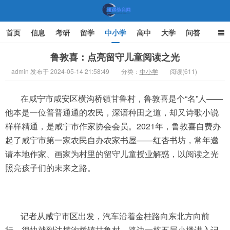
首页
信息
考研
留学
中小学
高中
大学
问答
文化
家庭教育
鲁敦喜：点亮留守儿童阅读之光
admin 发布于 2024-05-14 21:58:49
分类：
中小学
阅读(611)
机遇教育网
在咸宁市咸安区横沟桥镇甘鲁村，鲁敦喜是个“名”人——
他本是一位普普通通的农民，深谙种田之道，却又诗歌小说
样样精通，是咸宁市作家协会会员。2021年，鲁敦喜自费办
起了咸宁市第一家农民自办农家书屋——红杏书坊，常年邀
请本地作家、画家为村里的留守儿童授业解惑，以阅读之光
照亮孩子们的未来之路。
记者从咸宁市区出发，汽车沿着金桂路向东北方向前
行，很快就到达横沟桥镇甘鲁村，路边一栋五层小楼进入记