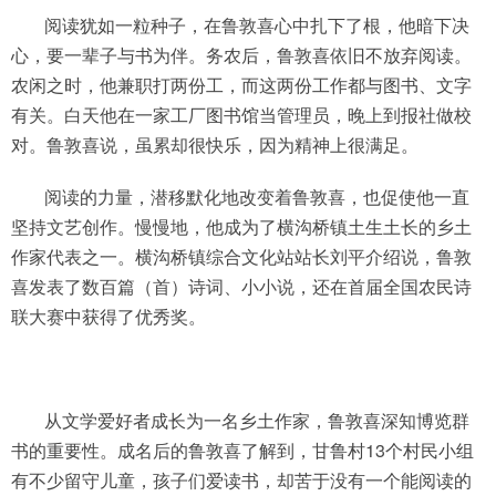
阅读犹如一粒种子，在鲁敦喜心中扎下了根，他暗下决
心，要一辈子与书为伴。务农后，鲁敦喜依旧不放弃阅读。
农闲之时，他兼职打两份工，而这两份工作都与图书、文字
有关。白天他在一家工厂图书馆当管理员，晚上到报社做校
对。鲁敦喜说，虽累却很快乐，因为精神上很满足。
阅读的力量，潜移默化地改变着鲁敦喜，也促使他一直
坚持文艺创作。慢慢地，他成为了横沟桥镇土生土长的乡土
作家代表之一。横沟桥镇综合文化站站长刘平介绍说，鲁敦
喜发表了数百篇（首）诗词、小小说，还在首届全国农民诗
联大赛中获得了优秀奖。
从文学爱好者成长为一名乡土作家，鲁敦喜深知博览群
书的重要性。成名后的鲁敦喜了解到，甘鲁村13个村民小组
有不少留守儿童，孩子们爱读书，却苦于没有一个能阅读的