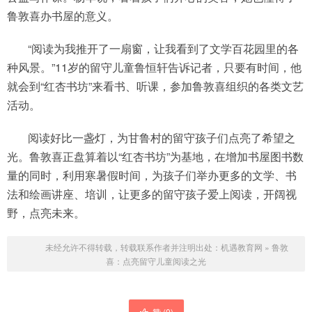
鲁敦喜办书屋的意义。
“阅读为我推开了一扇窗，让我看到了文学百花园里的各
种风景。”11岁的留守儿童鲁恒轩告诉记者，只要有时间，他
就会到“红杏书坊”来看书、听课，参加鲁敦喜组织的各类文艺
活动。
阅读好比一盏灯，为甘鲁村的留守孩子们点亮了希望之
光。鲁敦喜正盘算着以“红杏书坊”为基地，在增加书屋图书数
量的同时，利用寒暑假时间，为孩子们举办更多的文学、书
法和绘画讲座、培训，让更多的留守孩子爱上阅读，开阔视
野，点亮未来。
未经允许不得转载，转载联系作者并注明出处：
机遇教育网
»
鲁敦
喜：点亮留守儿童阅读之光
赞 (
0
)