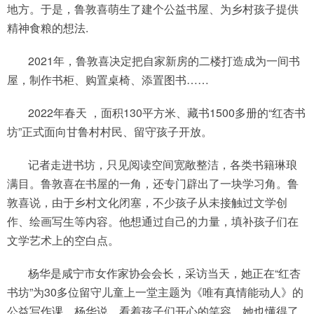
地方。于是，鲁敦喜萌生了建个公益书屋、为乡村孩子提供
精神食粮的想法.
2021年，鲁敦喜决定把自家新房的二楼打造成为一间书
屋，制作书柜、购置桌椅、添置图书……
2022年春天 ，面积130平方米、藏书1500多册的“红杏书
坊”正式面向甘鲁村村民、留守孩子开放。
记者走进书坊，只见阅读空间宽敞整洁，各类书籍琳琅
满目。鲁敦喜在书屋的一角，还专门辟出了一块学习角。鲁
敦喜说，由于乡村文化闭塞，不少孩子从未接触过文学创
作、绘画写生等内容。他想通过自己的力量，填补孩子们在
文学艺术上的空白点。
杨华是咸宁市女作家协会会长，采访当天，她正在“红杏
书坊”为30多位留守儿童上一堂主题为《唯有真情能动人》的
公益写作课。杨华说，看着孩子们开心的笑容，她也懂得了