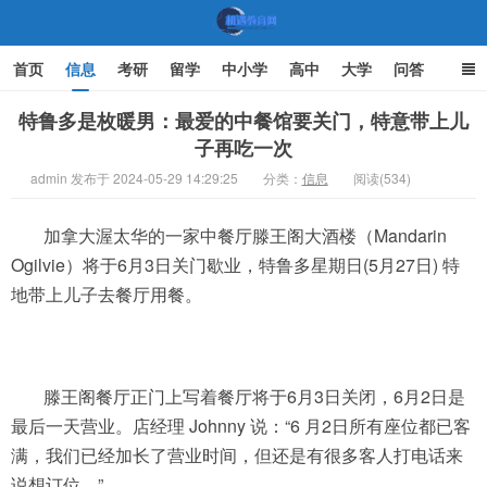
首页
信息
考研
留学
中小学
高中
大学
问答
文化
家庭教育
特鲁多是枚暖男：最爱的中餐馆要关门，特意带上儿
子再吃一次
机遇教育网
admin 发布于 2024-05-29 14:29:25
分类：
信息
阅读(534)
加拿大渥太华的一家中餐厅滕王阁大酒楼（Mandarin
Ogilvie）将于6月3日关门歇业，特鲁多星期日(5月27日) 特
地带上儿子去餐厅用餐。
滕王阁餐厅正门上写着餐厅将于6月3日关闭，6月2日是
最后一天营业。店经理 Johnny 说：“6 月2日所有座位都已客
满，我们已经加长了营业时间，但还是有很多客人打电话来
说想订位。”