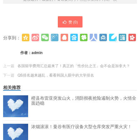
赞 (
0
)
分享到：
更多
(
0
)
作者：
admin
上一篇
各国留学费用汇总篇来了！真正的「性价比之王」会不会是加拿大？
下一篇
QS排名越来越乱，看看韩国人眼中的大学排名
相关推荐
橙县布雷亚突发山火，消防彻夜抢险遏制火势，火情全
面趋稳
浓烟滚滚！曼谷有医疗设备大型仓库突发严重火灾！