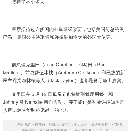
接待了不少名人
餐厅招待过许多国内外重量级政要，包括美国前总统奥
巴马、泰国公主诗琳通和许多驻加拿大的外国大使等。
前总理克里田（Jean Chretien）和马田（Paul
Martin）、前总督伍冰枝（Adrienne Clarkson）和已故的新
民主党党领林顿等人（Jack Layton）也都是餐厅座上嘉宾。
克里田在 5 月 12 日母亲节也特地到餐厅用餐，和
Johnny 及 Nathalie 亲自告别 。滕王阁也是香港许多知名艺
人造访渥太华时必来品尝的地方。
未经允许不得转载，转载联系作者并注明出处：
机遇教育网
»
特鲁多
是枚暖男：最爱的中餐馆要关门，特意带上儿子再吃一次