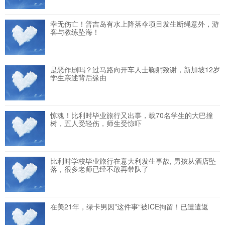
幸无伤亡！普吉岛有水上降落伞项目发生断绳意外，游
客与教练坠海！
是恶作剧吗？过马路向开车人士鞠躬致谢，新加坡12岁
学生亲述背后缘由
惊魂！比利时毕业旅行又出事，载70名学生的大巴撞
树，五人受轻伤，师生受惊吓
比利时学校毕业旅行在意大利发生事故, 男孩从酒店坠
落，很多老师已经不敢再带队了
在美21年，绿卡男因”这件事“被ICE拘留！已遭遣返