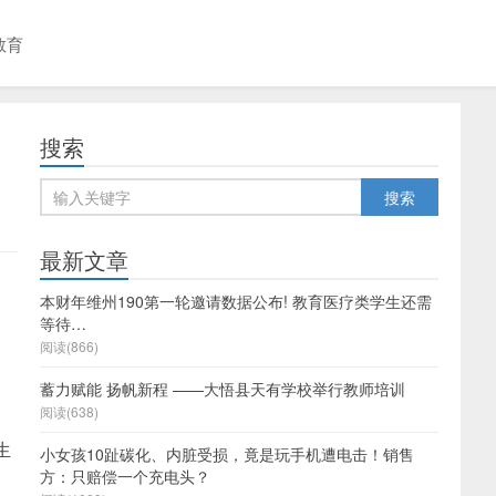
教育
搜索
最新文章
本财年维州190第一轮邀请数据公布! 教育医疗类学生还需
等待…
阅读(866)
蓄力赋能 扬帆新程 ——大悟县天有学校举行教师培训
。
阅读(638)
生
小女孩10趾碳化、内脏受损，竟是玩手机遭电击！销售
方：只赔偿一个充电头？