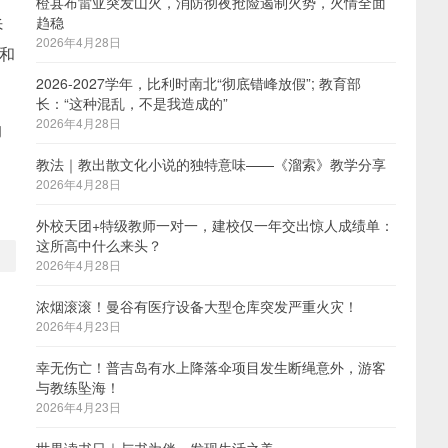
橙县布雷亚突发山火，消防彻夜抢险遏制火势，火情全面
趋稳
诉
2026年4月28日
和
2026-2027学年，比利时南北“彻底错峰放假”; 教育部
长：“这种混乱，不是我造成的”
2026年4月28日
的
教法｜教出散文化小说的独特意味——《溜索》教学分享
2026年4月28日
外校天团+特级教师一对一，建校仅一年交出惊人成绩单：
这所高中什么来头？
2026年4月28日
浓烟滚滚！曼谷有医疗设备大型仓库突发严重火灾！
2026年4月23日
幸无伤亡！普吉岛有水上降落伞项目发生断绳意外，游客
与教练坠海！
2026年4月23日