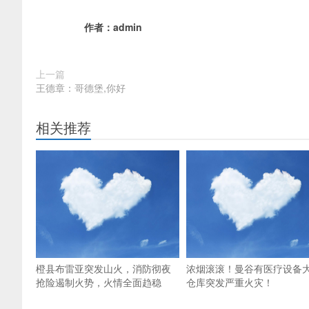
作者：
admin
上一篇
王德章：哥德堡,你好
相关推荐
橙县布雷亚突发山火，消防彻夜
浓烟滚滚！曼谷有医疗设备
抢险遏制火势，火情全面趋稳
仓库突发严重火灾！