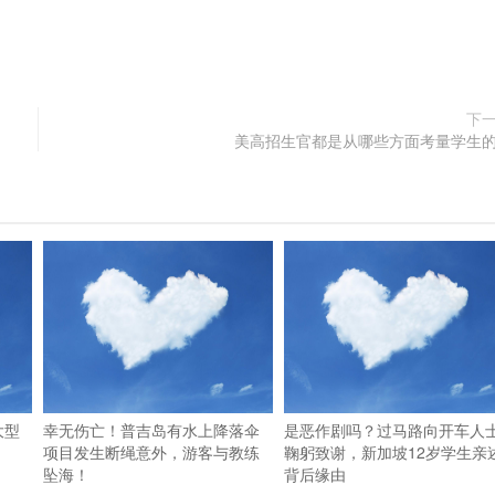
下
美高招生官都是从哪些方面考量学生
大型
幸无伤亡！普吉岛有水上降落伞
是恶作剧吗？过马路向开车人
项目发生断绳意外，游客与教练
鞠躬致谢，新加坡12岁学生亲
坠海！
背后缘由