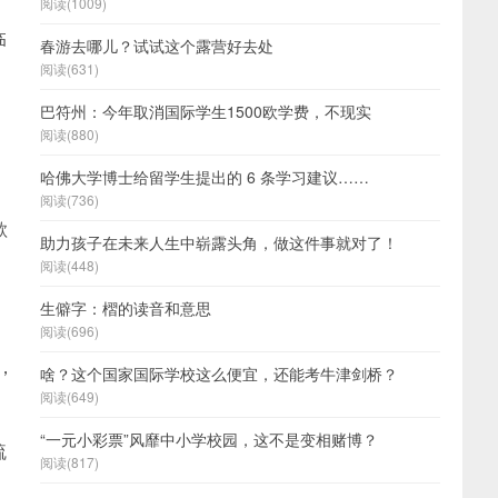
阅读(1009)
临
春游去哪儿？试试这个露营好去处
阅读(631)
巴符州：今年取消国际学生1500欧学费，不现实
阅读(880)
哈佛大学博士给留学生提出的 6 条学习建议……
阅读(736)
欺
助力孩子在未来人生中崭露头角，做这件事就对了！
阅读(448)
生僻字：槢的读音和意思
阅读(696)
，
啥？这个国家国际学校这么便宜，还能考牛津剑桥？
阅读(649)
“一元小彩票”风靡中小学校园，这不是变相赌博？
疏
阅读(817)