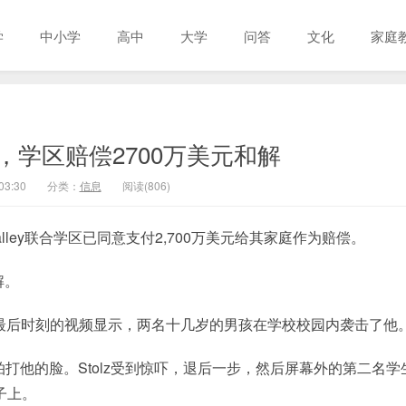
学
中小学
高中
大学
问答
文化
家庭
，学区赔偿2700万美元和解
03:30
分类：
信息
阅读(806)
o Valley联合学区已同意支付2,700万美元给其家庭作为赔偿。
解。
了他生命最后时刻的视频显示，两名十几岁的男孩在学校校园内袭击了他
拍打他的脸。Stolz受到惊吓，退后一步，然后屏幕外的第二名学
子上。