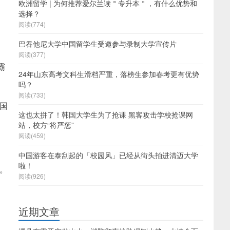
欧洲留学 | 为何推荐爱尔兰读＂专升本＂，有什么优势和
选择？
阅读(774)
巴吞他尼大学中国留学生受邀参与录制大学宣传片
阅读(377)
霸
24年山东高考文科生滑档严重，落榜生参加春考更有优势
吗？
阅读(733)
全国
这也太拼了！韩国大学生为了抢课 黑客攻击学校抢课网
站，校方“将严惩”
阅读(459)
中国游客在泰刮起的「校园风」已经从街头拍进清迈大学
啦！
。
阅读(926)
近期文章