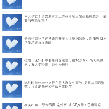
幸无伤亡！普吉岛有水上降落伞项目发生断绳意外，游
客与教练坠海！
是恶作剧吗？过马路向开车人士鞠躬致谢，新加坡12岁
学生亲述背后缘由
惊魂！比利时毕业旅行又出事，载70名学生的大巴撞
树，五人受轻伤，师生受惊吓
比利时学校毕业旅行在意大利发生事故, 男孩从酒店坠
落，很多老师已经不敢再带队了
在美21年，绿卡男因”这件事“被ICE拘留！已遭遣返