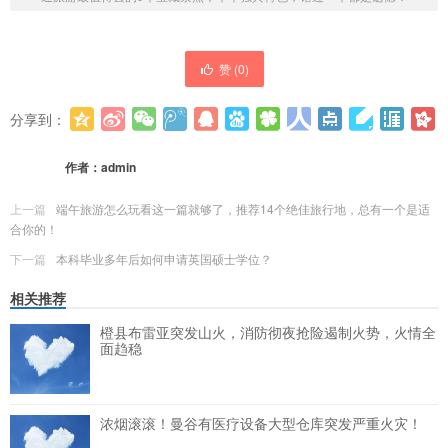
赞 (
0
)
分享到：
更多
(
0
)
作者：
admin
上一篇
端午旅游怎么玩看这一篇就够了，推荐14个绝佳旅行地，总有一个是适
合你的！
下一篇
本科毕业多年后如何申请英国硕士学位？
相关推荐
橙县布雷亚突发山火，消防彻夜抢险遏制火势，火情全
面趋稳
浓烟滚滚！曼谷有医疗设备大型仓库突发严重火灾！