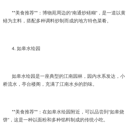
**美食推荐**：博物苑周边的“南通炒鳝糊”，是一道以黄
鳝为主料，搭配多种调料炒制而成的地方特色菜肴。
4. 如皋水绘园
如皋水绘园是一座典型的江南园林，园内水系发达，小
桥流水，亭台楼阁，充满了江南水乡的韵味。
**美食推荐**：在如皋水绘园附近，可以品尝到“如皋烧
饼”，这是一种以面粉和多种馅料制成的传统小吃。