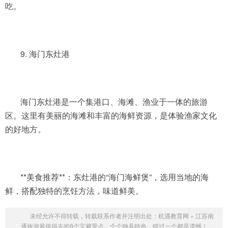
吃。
9. 海门东灶港
海门东灶港是一个集港口、海滩、渔业于一体的旅游
区。这里有美丽的海滩和丰富的海鲜资源，是体验渔家文化
的好地方。
**美食推荐**：东灶港的“海门海鲜煲”，选用当地的海
鲜，搭配独特的烹饪方法，味道鲜美。
未经允许不得转载，转载联系作者并注明出处：
机遇教育网
»
江苏南
通旅游最值得去的9个宝藏景点，个个独具特色，错过一个都是遗憾！