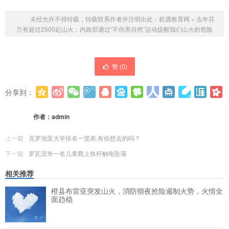
未经允许不得转载，转载联系作者并注明出处：
机遇教育网
»
去年芬
兰有超过2500起山火：内政部通过“不伤害自然”运动提醒我们山火的危险
赞 (
0
)
分享到：
更多
(
0
)
作者：
admin
上一篇
克罗地亚大学排名一览表,有你想去的吗？
下一篇
罗瓦涅米一名儿童爬上铁杆触电坠落
相关推荐
橙县布雷亚突发山火，消防彻夜抢险遏制火势，火情全
面趋稳