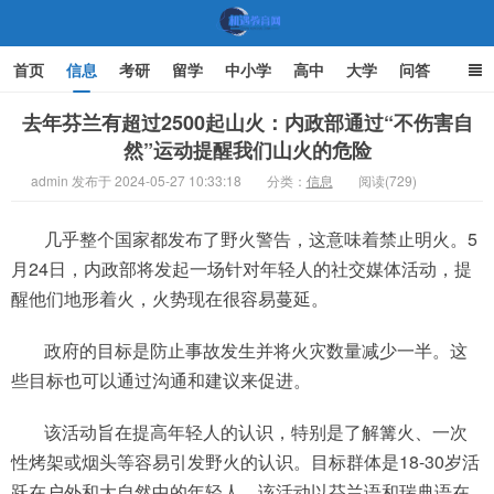
首页
信息
考研
留学
中小学
高中
大学
问答
文化
家庭教育
去年芬兰有超过2500起山火：内政部通过“不伤害自
然”运动提醒我们山火的危险
机遇教育网
admin 发布于 2024-05-27 10:33:18
分类：
信息
阅读(729)
几乎整个国家都发布了野火警告，这意味着禁止明火。5
月24日，内政部将发起一场针对年轻人的社交媒体活动，提
醒他们地形着火，火势现在很容易蔓延。
政府的目标是防止事故发生并将火灾数量减少一半。这
些目标也可以通过沟通和建议来促进。
该活动旨在提高年轻人的认识，特别是了解篝火、一次
性烤架或烟头等容易引发野火的认识。目标群体是18-30岁活
跃在户外和大自然中的年轻人。该活动以芬兰语和瑞典语在