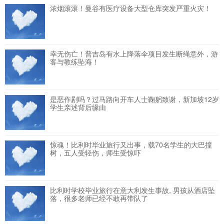
浓烟滚滚！曼谷有医疗设备大型仓库突发严重火灾！
幸无伤亡！普吉岛有水上降落伞项目发生断绳意外，游
客与教练坠海！
是恶作剧吗？过马路向开车人士鞠躬致谢，新加坡12岁
学生亲述背后缘由
惊魂！比利时毕业旅行又出事，载70名学生的大巴撞
树，五人受轻伤，师生受惊吓
比利时学校毕业旅行在意大利发生事故, 男孩从酒店坠
落，很多老师已经不敢再带队了