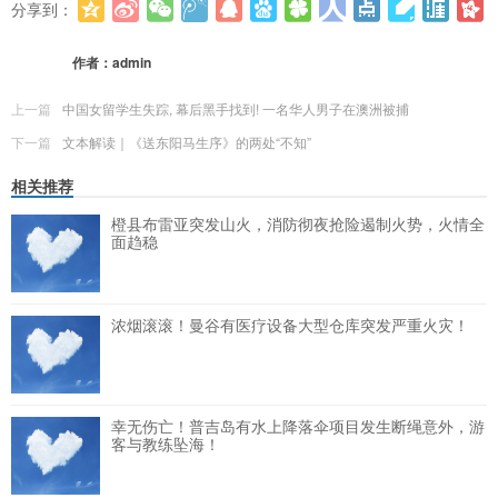
分享到：
更多
(
0
)
作者：
admin
上一篇
中国女留学生失踪, 幕后黑手找到! 一名华人男子在澳洲被捕
下一篇
文本解读｜《送东阳马生序》的两处“不知”
相关推荐
橙县布雷亚突发山火，消防彻夜抢险遏制火势，火情全
面趋稳
浓烟滚滚！曼谷有医疗设备大型仓库突发严重火灾！
幸无伤亡！普吉岛有水上降落伞项目发生断绳意外，游
客与教练坠海！