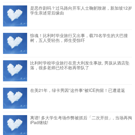
是恶作剧吗？过马路向开车人士鞠躬致谢，新加坡12岁
学生亲述背后缘由
惊魂！比利时毕业旅行又出事，载70名学生的大巴撞
树，五人受轻伤，师生受惊吓
比利时学校毕业旅行在意大利发生事故, 男孩从酒店坠
落，很多老师已经不敢再带队了
在美21年，绿卡男因”这件事“被ICE拘留！已遭遣返
离谱! 多大学生考场作弊被抓后「二次开挂」, 当场再掏
iPad继续!