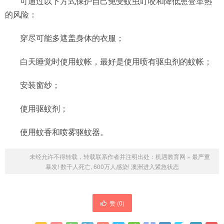
可通过以下方式保护自己免受蚊虫叮咬和降低患登革热
的风险：
穿尽可能多遮盖身体的衣服；
白天睡觉时使用蚊帐，最好是使用喷有驱虫剂的蚊帐；
安装窗纱；
使用驱蚊剂；
使用蚊香和喷雾驱蚊器。
未经允许不得转载，转载联系作者并注明出处：
机遇教育网
»
最严重
暴发! 数千人死亡, 600万人感染! 澳洲进入紧急状态
赞 (
0
)