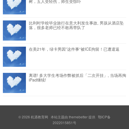
树，五人受轻伤，师生受惊吓
比利时学校毕业旅行在意大利发生事故, 男孩从酒店坠
落，很多老师已经不敢再带队了
在美21年，绿卡男因”这件事“被ICE拘留！已遭遣返
离谱! 多大学生考场作弊被抓后「二次开挂」, 当场再掏
iPad继续!
© 2026
机遇教育网
本站主题由
themebetter
提供 鄂ICP备
2022015851号