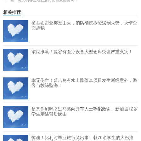
相关推荐
橙县布雷亚突发山火，消防彻夜抢险遏制火势，火情全
面趋稳
浓烟滚滚！曼谷有医疗设备大型仓库突发严重火灾！
幸无伤亡！普吉岛有水上降落伞项目发生断绳意外，游
客与教练坠海！
是恶作剧吗？过马路向开车人士鞠躬致谢，新加坡12岁
学生亲述背后缘由
惊魂！比利时毕业旅行又出事，载70名学生的大巴撞