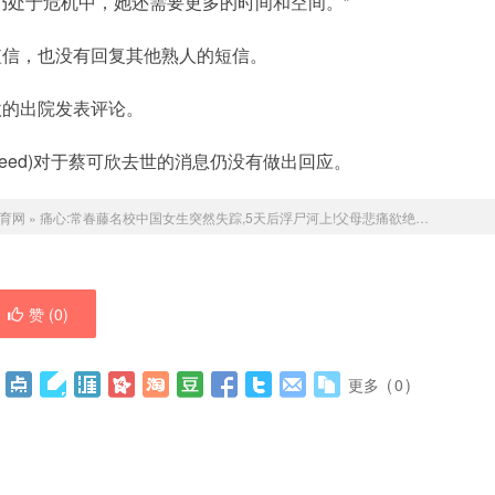
仍处于危机中，她还需要更多的时间和空间。”
短信，也没有回复其他熟人的短信。
欣的出院发表评论。
Reed)对于蔡可欣去世的消息仍没有做出回应。
育网
»
痛心:常春藤名校中国女生突然失踪,5天后浮尸河上!父母悲痛欲绝…
赞 (
0
)
更多
(
0
)