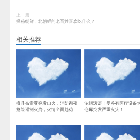
上一篇
探秘朝鲜，北朝鲜的老百姓喜欢吃什么？
相关推荐
橙县布雷亚突发山火，消防彻夜
浓烟滚滚！曼谷有医疗设备
抢险遏制火势，火情全面趋稳
仓库突发严重火灾！