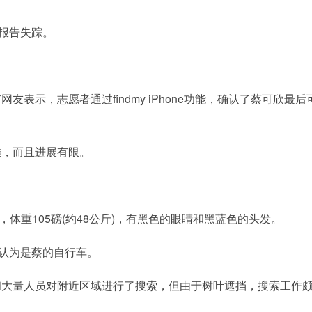
方报告失踪。
。
表示，志愿者通过findmy iPhone功能，确认了蔡可欣最后
难，而且进展有限。
)，体重105磅(约48公斤)，有黑色的眼睛和黑蓝色的头发。
们认为是蔡的自行车。
和大量人员对附近区域进行了搜索，但由于树叶遮挡，搜索工作