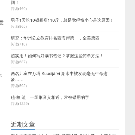
阔！
阅读(460)
男子1天吃10顿暴瘦110斤，总是觉得饿小心是这原因！
意
阅读(865)
研究：华州公立教育排名西海岸第一，全美第四
阅读(710)
超实用！如何写好读书笔记？掌握这些简单方法！
阅读(637)
两名儿童在万塔 Kuusijärvi 湖水中被发现毫无生命迹
失
象……
阅读(592)
碴·楂·渣：一组形音义相近，常被错用的字
阅读(1229)
近期文章