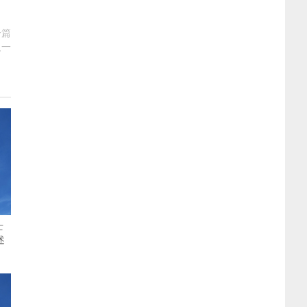
一篇
之一
士
述