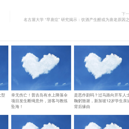
下
名古屋大学 “早衰症” 研究揭示：饮酒产生醛或为衰老原因
大型
幸无伤亡！普吉岛有水上降落伞
是恶作剧吗？过马路向开车人
项目发生断绳意外，游客与教练
鞠躬致谢，新加坡12岁学生亲
坠海！
背后缘由