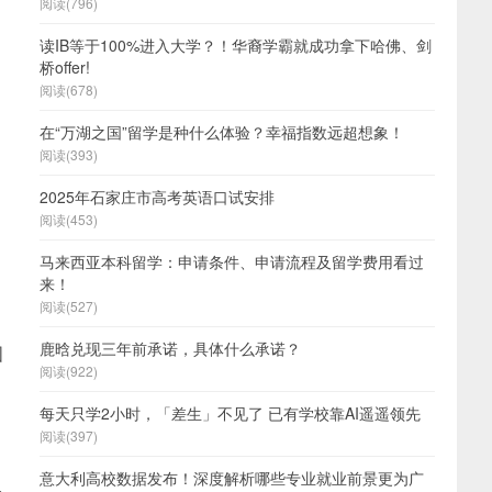
阅读(796)
读IB等于100%进入大学？！华裔学霸就成功拿下哈佛、剑
桥offer!
阅读(678)
在“万湖之国”留学是种什么体验？幸福指数远超想象！
阅读(393)
2025年石家庄市高考英语口试安排
阅读(453)
马来西亚本科留学：申请条件、申请流程及留学费用看过
来！
阅读(527)
鹿晗兑现三年前承诺，具体什么承诺？
国
阅读(922)
每天只学2小时，「差生」不见了 已有学校靠AI遥遥领先
阅读(397)
意大利高校数据发布！深度解析哪些专业就业前景更为广
路