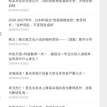
橙县布雷亚突发山火，消防彻夜抢险遏制火势，火情全面
趋稳
2026年4月28日
2026-2027学年，比利时南北“彻底错峰放假”; 教育部
长：“这种混乱，不是我造成的”
2026年4月28日
可
教法｜教出散文化小说的独特意味——《溜索》教学分享
2026年4月28日
外校天团+特级教师一对一，建校仅一年交出惊人成绩单：
这所高中什么来头？
2026年4月28日
浓烟滚滚！曼谷有医疗设备大型仓库突发严重火灾！
2026年4月23日
幸无伤亡！普吉岛有水上降落伞项目发生断绳意外，游客
与教练坠海！
颇
2026年4月23日