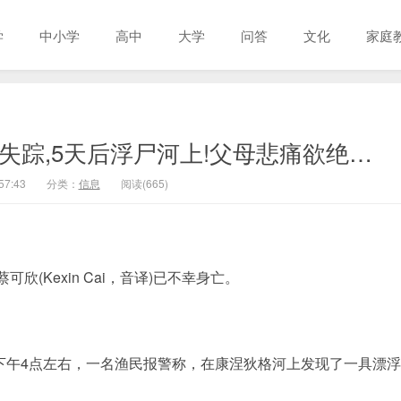
学
中小学
高中
大学
问答
文化
家庭
失踪,5天后浮尸河上!父母悲痛欲绝…
57:43
分类：
信息
阅读(665)
(Kexin Cai，音译)已不幸身亡。
)下午4点左右，一名渔民报警称，在康涅狄格河上发现了一具漂