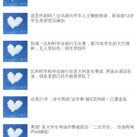
是恶作剧吗？过马路向开车人士鞠躬致谢，新加坡12岁
学生亲述背后缘由
惊魂！比利时毕业旅行又出事，载70名学生的大巴撞
树，五人受轻伤，师生受惊吓
比利时学校毕业旅行在意大利发生事故, 男孩从酒店坠
落，很多老师已经不敢再带队了
在美21年，绿卡男因”这件事“被ICE拘留！已遭遣返
离谱! 多大学生考场作弊被抓后「二次开挂」, 当场再掏
iPad继续!