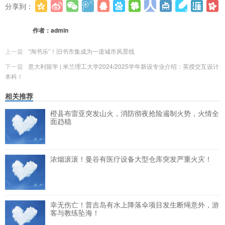
分享到：
更多
(
0
)
作者：
admin
上一篇
“淘书乐”！旧书市集成为一道城市风景线
下一篇
意大利留学 | 米兰理工大学2024/2025学年新设专业介绍：英授交互设计
本科！
相关推荐
橙县布雷亚突发山火，消防彻夜抢险遏制火势，火情全
面趋稳
浓烟滚滚！曼谷有医疗设备大型仓库突发严重火灾！
幸无伤亡！普吉岛有水上降落伞项目发生断绳意外，游
客与教练坠海！