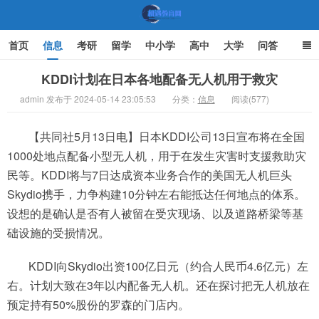
首页
信息
考研
留学
中小学
高中
大学
问答
文化
家庭教育
KDDI计划在日本各地配备无人机用于救灾
admin 发布于 2024-05-14 23:05:53
分类：
信息
阅读(577)
机遇教育网
【共同社5月13日电】日本KDDI公司13日宣布将在全国
1000处地点配备小型无人机，用于在发生灾害时支援救助灾
民等。KDDI将与7日达成资本业务合作的美国无人机巨头
Skydio携手，力争构建10分钟左右能抵达任何地点的体系。
设想的是确认是否有人被留在受灾现场、以及道路桥梁等基
础设施的受损情况。
KDDI向Skydio出资100亿日元（约合人民币4.6亿元）左
右。计划大致在3年以内配备无人机。还在探讨把无人机放在
预定持有50%股份的罗森的门店内。