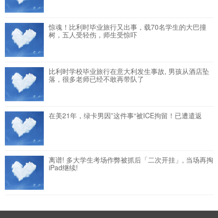
惊魂！比利时毕业旅行又出事，载70名学生的大巴撞
树，五人受轻伤，师生受惊吓
比利时学校毕业旅行在意大利发生事故, 男孩从酒店坠
落，很多老师已经不敢再带队了
在美21年，绿卡男因”这件事“被ICE拘留！已遭遣返
离谱! 多大学生考场作弊被抓后「二次开挂」, 当场再掏
iPad继续!