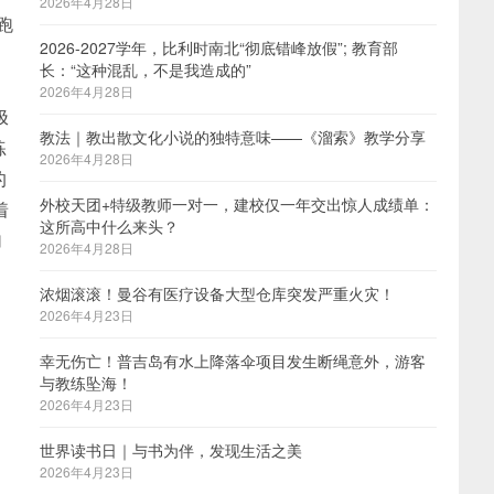
2026年4月28日
跑
2026-2027学年，比利时南北“彻底错峰放假”; 教育部
长：“这种混乱，不是我造成的”
2026年4月28日
极
教法｜教出散文化小说的独特意味——《溜索》教学分享
练
2026年4月28日
的
外校天团+特级教师一对一，建校仅一年交出惊人成绩单：
着
这所高中什么来头？
加
2026年4月28日
浓烟滚滚！曼谷有医疗设备大型仓库突发严重火灾！
2026年4月23日
幸无伤亡！普吉岛有水上降落伞项目发生断绳意外，游客
与教练坠海！
2026年4月23日
世界读书日｜与书为伴，发现生活之美
2026年4月23日