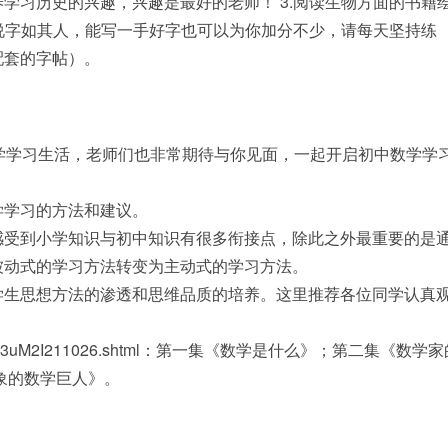
学习历史的兴趣，兴趣是最好的老师！ 3.阅读生物方面的书籍
话说字如其人，能写一手好字也可以为你加分不少，请每天坚持练
配套的字帖）。
学学习生活，老师们也非常期待与你见面，一起开启初中数学学
学学习的方法和建议。
感受到小学知识与初中知识有很多衔接点，除此之外最重要的是
被动式的学习方法转变为主动式的学习方法。
学生思想方法的渗透和思维品质的培养。这里推荐各位同学认真
Z1udFMUVQe3uM2I211026.shtml：第一集《数学是什么》；第二集《数学
象的数学巨人》。