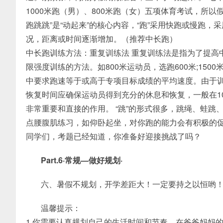
1000米跑（男）、800米跑（女）五项体育考试，所
跑跳跳”是“动起来”的核心内容，“跑”采用快跑或慢跑
况，距离或时间逐渐增加。（推荐中长跑）
中长跑训练方法：重复训练法 重复训练法是指为了提高
限强度训练的方法。如800米运动员，选跑600米;1500米
中要求跑速等于或高于专项目标成绩的平均速度。由于训
恢复时间应确保运动员得到充分的休息和恢复，一般在1
非常重要和直接的作用。 “跳”的形式很多，跳绳、蛙
点腰腹肌练习，如仰卧起坐，对你跑的能力会有积极的
同学们，考题已经知道，你准备好迎接挑战了吗？
Part.6·常规—做好规划·
六、暑假不规划，开学差距大！一定要持之以恒哟
温馨提示：
1.你需要认真规划自己的生活时间和节奏，在爸爸妈妈