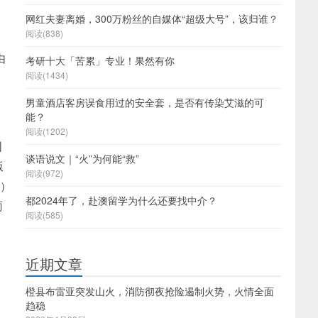
。
网红夫妻离婚，300万粉丝的自媒体“超级大号”，该归谁？
阅读(838)
由
考研十大「苦累」专业！果然有你
阅读(1434)
男童酒店客房误食用过的安全套，是否有传染艾滋的可
能？
阅读(1202)
国
谈语说文｜“火”为何能“救”
版
阅读(972)
等）
都2024年了，赴澳留学为什么还要找中介？
雨
阅读(585)
近期文章
橙县布雷亚突发山火，消防彻夜抢险遏制火势，火情全面
趋稳
、