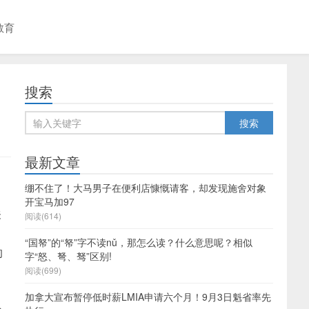
教育
搜索
最新文章
绷不住了！大马男子在便利店慷慨请客，却发现施舍对象
开宝马加97
关
阅读(614)
“国帑”的“帑”字不读nǔ，那怎么读？什么意思呢？相似
的
字“怒、弩、驽”区别!
阅读(699)
加拿大宣布暂停低时薪LMIA申请六个月！9月3日魁省率先