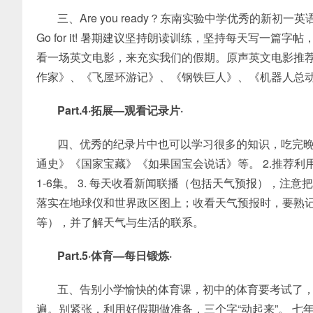
三、Are you ready？东南实验中学优秀的
Go for it! 暑期建议坚持朗读训练，坚持每天写一篇
看一场英文电影，来充实我们的假期。原声英文电影推荐
作家》、《飞屋环游记》、《钢铁巨人》、《机器人总
Part.4·拓展—观看记录片·
四、优秀的纪录片中也可以学习很多的知识，吃完晚
通史》《国家宝藏》《如果国宝会说话》等。 2.推荐
1-6集。 3. 每天收看新闻联播（包括天气预报），
落实在地球仪和世界政区图上；收看天气预报时，要熟
等），并了解天气与生活的联系。
Part.5·体育—每日锻炼·
五、告别小学愉快的体育课，初中的体育要考试了，并
遍。别紧张，利用好假期做准备，三个字“动起来”。 七