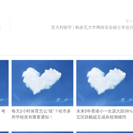
下
榜
意大利留学 | 帕多瓦大学网络安全硕士专业
，考
每天2小时体育怎么“练”？哈市多
未来5年香港小一生源大跌36%
所学校发布重要通知！
五区跌幅超五成杀校潮难挡