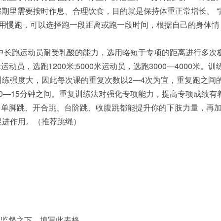
以假期里需要按时作息、合理饮食，目的就是保持体重正常增长。 “
，采用慢跑，可以选择跑一段距离或跑一段时间，根据自己的身体情
中长跑运动员耐受乳酸的能力，选用略短于专项的距离进行多次
运动员，选跑1200米;5000米运动员，选跑3000—4000米。训
练强度大，因此每次课的重复次数以2—4次为宜，重复跑之间
0—15分钟之间。重复训练法对强化专项能力，提高专项成绩有
跳、单脚跳、开合跳、台阶跳、收腹跳都能提升你的下肢力量，再
促进作用。（推荐跳绳）
！
的监督之下，填写此表格。