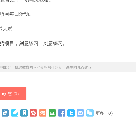
，填写每日活动。
常大哟。
弱势项目，刻意练习，刻意练习。
注明出处：
机遇教育网
»
小初衔接丨给初一新生的几点建议
赞 (
0
)
更多
(
0
)