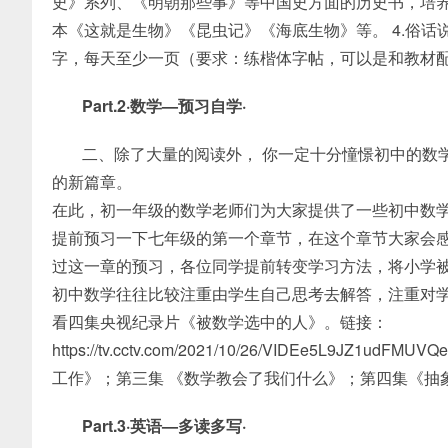
史》系列、《明朝那些事》等中国史方面的历史书，培养
本《这就是生物》《昆虫记》《海底生物》等。 4.俗
字，每天至少一页（要求：练楷体字帖，可以是和教材
Part.2·数学—预习自学·
二、除了大量的阅读外， 你一定十分憧憬初中的数
的新篇章。
在此，初一年级的数学老师们为大家提供了一些初中数
提前预习一下七年级的第一个章节，在这个章节大家会
过这一章的预习，各位同学提前转变学习方法，将小学
初中数学往往比较注重由学生自己思考去解答，注重对
看四集央视纪录片《被数学选中的人》。链接：
https://tv.cctv.com/2021/10/26/VIDEe5L9J
工作》；第三集 《数学教会了我们什么》；第四集《抽
Part.3·英语—多读多写·