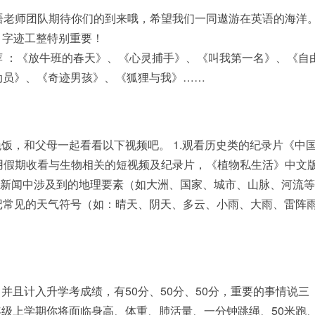
新初一英语老师团队期待你们的到来哦，希望我们一同遨游在英语的海洋
字帖，字迹工整特别重要！
 ：《放牛班的春天》、《心灵捕手》、《叫我第一名》、《自
动员》、《奇迹男孩》、《狐狸与我》……
饭，和父母一起看看以下视频吧。 1.观看历史类的纪录片《中
利用假期收看与生物相关的短视频及纪录片，《植物私生活》中文
注意把新闻中涉及到的地理要素（如大洲、国家、城市、山脉、河流
记常见的天气符号（如：晴天、阴天、多云、小雨、大雨、雷阵
且计入升学考成绩，有50分、50分、50分，重要的事情说三
年级上学期你将面临身高、体重、肺活量、一分钟跳绳、50米跑