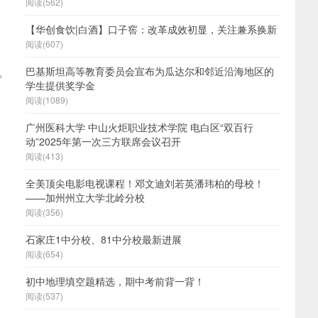
阅读(562)
【华创食饮|白酒】口子窖：改革成效初显，关注兼系换新
阅读(607)
。
巴基斯坦高等教育委员会宣布为瓜达尔和邻近沿海地区的
学生提供奖学金
阅读(1089)
广州医科大学 中山火炬职业技术学院 电白区“双百行
动”2025年第一次三方联席会议召开
阅读(413)
全美顶尖电影电视课程！邓文迪刘若英潘玮柏的母校！
——加州州立大学北岭分校
阅读(356)
石家庄1中分校、81中分校最新进展
阅读(654)
当
初中地理填空题精选，期中考前背一背！
阅读(537)