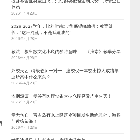
橙县布雷亚突发山火，消防彻夜抢险遏制火势，火情全面
趋稳
2026年4月28日
2026-2027学年，比利时南北“彻底错峰放假”; 教育部
长：“这种混乱，不是我造成的”
2026年4月28日
教法｜教出散文化小说的独特意味——《溜索》教学分享
2026年4月28日
外校天团+特级教师一对一，建校仅一年交出惊人成绩单：
这所高中什么来头？
2026年4月28日
浓烟滚滚！曼谷有医疗设备大型仓库突发严重火灾！
2026年4月23日
幸无伤亡！普吉岛有水上降落伞项目发生断绳意外，游客
与教练坠海！
酒
2026年4月23日