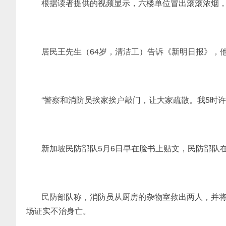
根据读者提供的视频显示，六楼单位冒出滚滚浓烟
居民王先生（64岁，清洁工）告诉《新明日报》，
“警察和消防员挨家挨户敲门，让大家疏散。我5时许
新加坡民防部队5月6日早在脸书上贴文，民防部队
民防部队称，消防员从厨房的杂物室救出两人，并
场证实不治身亡。