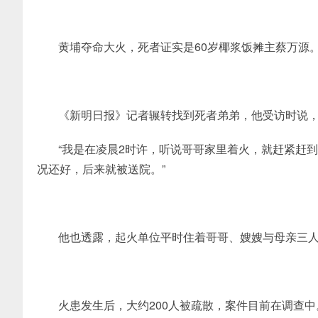
黄埔夺命大火，死者证实是60岁椰浆饭摊主蔡万源
《新明日报》记者辗转找到死者弟弟，他受访时说，
“我是在凌晨2时许，听说哥哥家里着火，就赶紧赶
况还好，后来就被送院。”
他也透露，起火单位平时住着哥哥、嫂嫂与母亲三
火患发生后，大约200人被疏散，案件目前在调查中