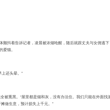
身体颤抖着告诉记者，凌晨被浓烟呛醒，随后就跟丈夫与女佣逃下
的爱猫。
早上还头晕。”
全被熏黑。“屋里都是烟和灰，没有办法住。我们只能在外面找
摊做生意，预计损失上千元。”