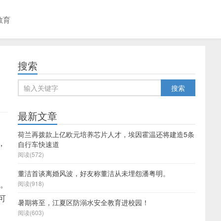
教育
搜索
最新文章
荷兰再拨款上亿欧元培养芯片人才，埃因霍温还将建造5条
绍，
自行车快速道
阅读(572)
董洁首谈离婚风波，好友称董洁从未埋怨潘粤明。
务。
阅读(918)
可
暑期将至，江夏区防溺水安全教育进校园！
阅读(603)