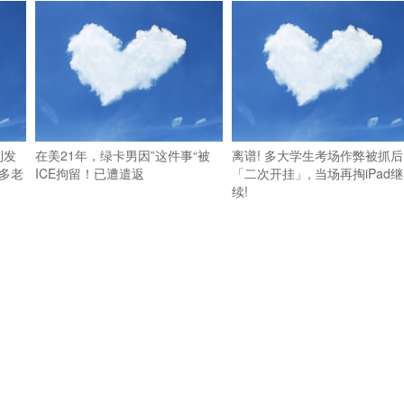
利发
在美21年，绿卡男因”这件事“被
离谱! 多大学生考场作弊被抓后
多老
ICE拘留！已遭遣返
「二次开挂」, 当场再掏iPad继
续!