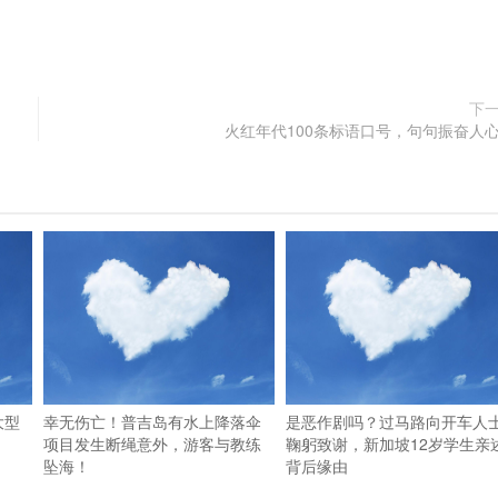
下
火红年代100条标语口号，句句振奋人
大型
幸无伤亡！普吉岛有水上降落伞
是恶作剧吗？过马路向开车人
项目发生断绳意外，游客与教练
鞠躬致谢，新加坡12岁学生亲
坠海！
背后缘由