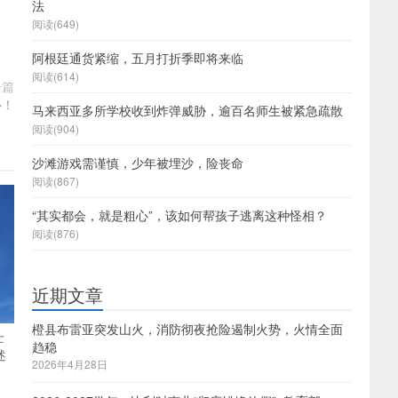
法
阅读(649)
阿根廷通货紧缩，五月打折季即将来临
阅读(614)
一篇
心！
马来西亚多所学校收到炸弹威胁，逾百名师生被紧急疏散
阅读(904)
沙滩游戏需谨慎，少年被埋沙，险丧命
阅读(867)
“其实都会，就是粗心”，该如何帮孩子逃离这种怪相？
阅读(876)
近期文章
橙县布雷亚突发山火，消防彻夜抢险遏制火势，火情全面
士
趋稳
述
2026年4月28日