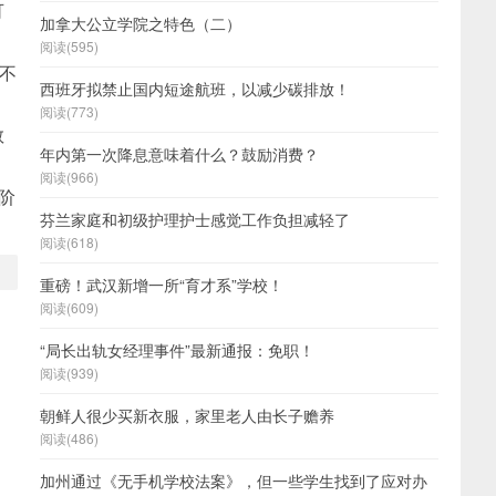
可
加拿大公立学院之特色（二）
阅读(595)
不
西班牙拟禁止国内短途航班，以减少碳排放！
阅读(773)
教
年内第一次降息意味着什么？鼓励消费？
阅读(966)
阶
芬兰家庭和初级护理护士感觉工作负担减轻了
阅读(618)
重磅！武汉新增一所“育才系”学校！
阅读(609)
“局长出轨女经理事件”最新通报：免职！
阅读(939)
朝鲜人很少买新衣服，家里老人由长子赡养
阅读(486)
加州通过《无手机学校法案》，但一些学生找到了应对办