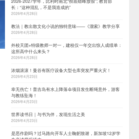
2026-2027学年，比利时南北“彻底错峰放假”; 教育部
长：“这种混乱，不是我造成的”
2026年4月28日
教法｜教出散文化小说的独特意味——《溜索》教学分享
2026年4月28日
外校天团+特级教师一对一，建校仅一年交出惊人成绩单：
这所高中什么来头？
2026年4月28日
浓烟滚滚！曼谷有医疗设备大型仓库突发严重火灾！
2026年4月23日
幸无伤亡！普吉岛有水上降落伞项目发生断绳意外，游客
与教练坠海！
2026年4月23日
世界读书日｜与书为伴，发现生活之美
2026年4月23日
是恶作剧吗？过马路向开车人士鞠躬致谢，新加坡12岁学