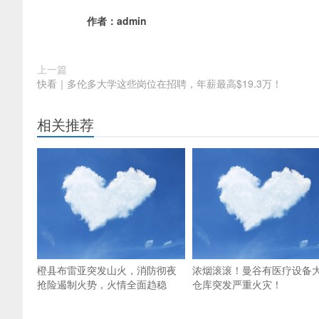
作者：
admin
上一篇
快看｜多伦多大学这些岗位在招聘，年薪最高$19.3万！
相关推荐
橙县布雷亚突发山火，消防彻夜
浓烟滚滚！曼谷有医疗设备
抢险遏制火势，火情全面趋稳
仓库突发严重火灾！