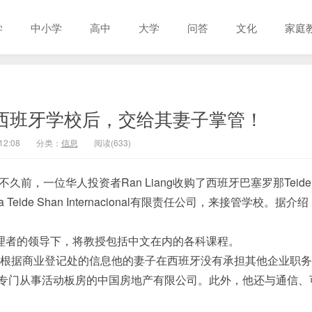
学
中小学
高中
大学
问答
文化
家庭
g收购西班牙学校后，交给其妻子掌管！
12:08
分类：
信息
阅读(633)
久前，一位华人投资者Ran Liang收购了西班牙巴塞罗那Teide
 Teide Shan Internacional有限责任公司，来接管学校。据介
作为唯一管理者的领导下，将教授包括中文在内的各科课程。
历史。根据商业登记处的信息他的妻子在西班牙没有承担其他企业职
公司是一家专门从事活动板房的中国房地产有限公司。此外，他还与通信、