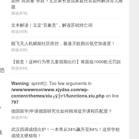
如何“高质量”带娃？北京家长述说家庭托育如何解决育儿难
题
阅读(878)
文本解读｜立足“言象意”，解读苏轼悼亡词
阅读(459)
能飞无人机赋能社区疾控，极速灭蚊跑出低空加速度！
阅读(436)
【留意！这种行为带儿童假期出行】将面临1000欧元罚款
阅读(644)
图恐
Warning
: sprintf(): Too few arguments in
/www/wwwroot/www.xjydss.com/wp-
content/themes/xiu╓ў╠т1/functions.xiu.php
on line
797
守
德国留学|申请德国研究生如何精准提升课程匹配度？
阅读(919)
武汉四调成绩出炉！一本率从34%飙升至84%！这所学校
视
成绩太硬核啦！