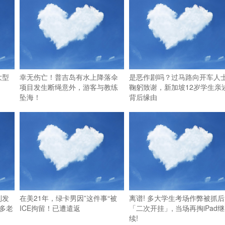
大型
幸无伤亡！普吉岛有水上降落伞
是恶作剧吗？过马路向开车人
项目发生断绳意外，游客与教练
鞠躬致谢，新加坡12岁学生亲
坠海！
背后缘由
利发
在美21年，绿卡男因”这件事“被
离谱! 多大学生考场作弊被抓后
多老
ICE拘留！已遭遣返
「二次开挂」, 当场再掏iPad继
续!