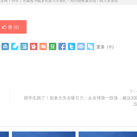
教育网
»
停学｜示威者冲破多伦多大学围栏！校内搭帐篷营地！校方发警告
赞 (
0
)
更多
(
0
)
下
留学生跑了！加拿大失去吸引力：从全球第一跌落，被这3