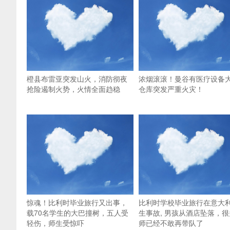
橙县布雷亚突发山火，消防彻夜
浓烟滚滚！曼谷有医疗设备
抢险遏制火势，火情全面趋稳
仓库突发严重火灾！
惊魂！比利时毕业旅行又出事，
比利时学校毕业旅行在意大
载70名学生的大巴撞树，五人受
生事故, 男孩从酒店坠落，很
轻伤，师生受惊吓
师已经不敢再带队了