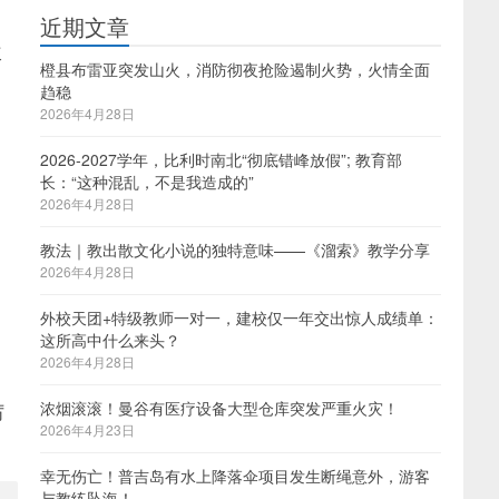
近期文章
次
橙县布雷亚突发山火，消防彻夜抢险遏制火势，火情全面
趋稳
2026年4月28日
2026-2027学年，比利时南北“彻底错峰放假”; 教育部
长：“这种混乱，不是我造成的”
2026年4月28日
教法｜教出散文化小说的独特意味——《溜索》教学分享
2026年4月28日
外校天团+特级教师一对一，建校仅一年交出惊人成绩单：
这所高中什么来头？
2026年4月28日
浓烟滚滚！曼谷有医疗设备大型仓库突发严重火灾！
厉
2026年4月23日
幸无伤亡！普吉岛有水上降落伞项目发生断绳意外，游客
与教练坠海！