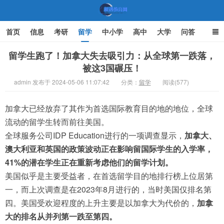
首页
信息
考研
留学
中小学
高中
大学
问答
文化
家庭教育
留学生跑了！加拿大失去吸引力：从全球第一跌落，
被这3国碾压！
机遇教育网
admin 发布于 2024-05-06 11:07:42
分类：
留学
阅读(577)
加拿大已经放弃了其作为首选国际教育目的地的地位，全球
流动的留学生转而前往美国。
全球服务公司IDP Education进行的一项调查显示，
加拿大、
澳大利亚和英国的政策波动正在影响留国际学生的入学率，
41%的潜在学生正在重新考虑他们的留学计划。
美国似乎是主要受益者，在首选留学目的地排行榜上位居第
一，而上次调查是在2023年8月进行的，当时美国仅排名第
四。美国受欢迎程度的上升主要是以加拿大为代价的，
加拿
大的排名从并列第一跌至第四。