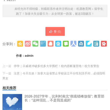
未经允许不得转载，转载联系作者并注明出处：
机遇教育网
»
留学生
跑了！加拿大失去吸引力：从全球第一跌落，被这3国碾压！
赞 (
0
)
分享到：
更多
(
0
)
作者：
admin
上一篇
停学｜示威者冲破多伦多大学围栏！校内搭帐篷营地！校方发警告
下一篇
注意｜今天生效！加拿大这省禁止学校设立不分性别洗手间，必须指明
男女
相关推荐
2026-2027学年，比利时南北“彻底错峰放假”; 教育部
长：“这种混乱，不是我造成的”