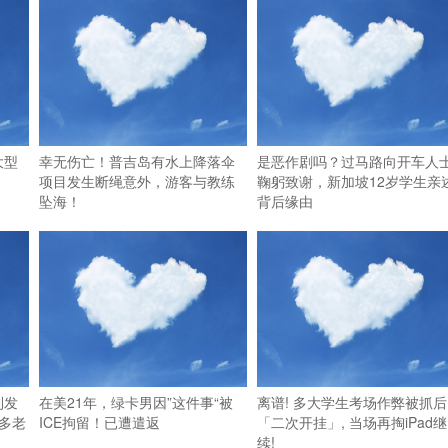
大型
幸无伤亡！普吉岛有水上降落伞
是恶作剧吗？过马路向开车人
项目发生断绳意外，游客与教练
鞠躬致谢，新加坡12岁学生亲
坠海！
背后缘由
利发
在美21年，绿卡男因”这件事“被
离谱! 多大学生考场作弊被抓后
多老
ICE拘留！已遭遣返
「二次开挂」, 当场再掏iPad继
续!