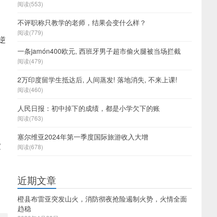
阅读(553)
不评职称只教学的老师，结果会变什么样？
阅读(779)
逆
一条jamón400欧元, 西班牙男子超市偷火腿被当场拦截
阅读(479)
2万印度留学生抵达后, 人间蒸发! 落地消失, 不来上课!
阅读(460)
人民日报：初中掉下的成绩，都是小学欠下的账
阅读(763)
塞尔维亚2024年第一季度国际旅游收入大增
家
阅读(678)
近期文章
橙县布雷亚突发山火，消防彻夜抢险遏制火势，火情全面
趋稳