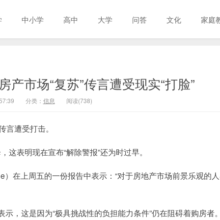
学
中小学
高中
大学
问答
文化
家庭
房产市场“复苏”传言遭受现实“打脸”
57:39
分类：
信息
阅读(738)
苏传言遭受打击。
，这表明现在宣布“解除警报”还为时过早。
ogue）在上周五的一份报告中表示：“对于房地产市场前景乐观的
表示，这是因为“极具挑战性的负担能力条件”仍在阻碍着购房者