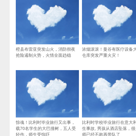
橙县布雷亚突发山火，消防彻夜
浓烟滚滚！曼谷有医疗设备
抢险遏制火势，火情全面趋稳
仓库突发严重火灾！
惊魂！比利时毕业旅行又出事，
比利时学校毕业旅行在意大
载70名学生的大巴撞树，五人受
生事故, 男孩从酒店坠落，很
轻伤，师生受惊吓
师已经不敢再带队了