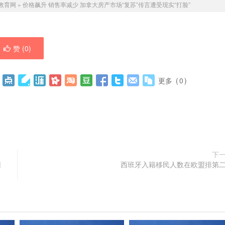
教育网
»
价格飙升 销售率减少 加拿大房产市场“复苏”传言遭受现实“打脸”
赞 (
0
)
更多
(
0
)
下
回
西班牙入籍移民人数在欧盟排第