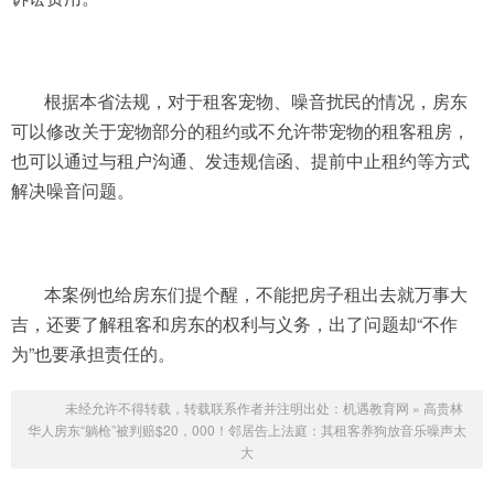
根据本省法规，对于租客宠物、噪音扰民的情况，房东
可以修改关于宠物部分的租约或不允许带宠物的租客租房，
也可以通过与租户沟通、发违规信函、提前中止租约等方式
解决噪音问题。
本案例也给房东们提个醒，不能把房子租出去就万事大
吉，还要了解租客和房东的权利与义务，出了问题却“不作
为”也要承担责任的。
未经允许不得转载，转载联系作者并注明出处：
机遇教育网
»
高贵林
华人房东“躺枪”被判赔$20，000！邻居告上法庭：其租客养狗放音乐噪声太
大