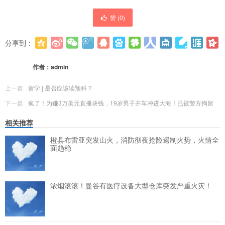
赞 (
0
)
分享到：
更多
(
0
)
作者：
admin
上一篇
留学 | 是否应该读预科？
下一篇
疯了！为赚3万美元直播块钱，19岁男子开车冲进大海！已被警方拘留
相关推荐
橙县布雷亚突发山火，消防彻夜抢险遏制火势，火情全
面趋稳
浓烟滚滚！曼谷有医疗设备大型仓库突发严重火灾！