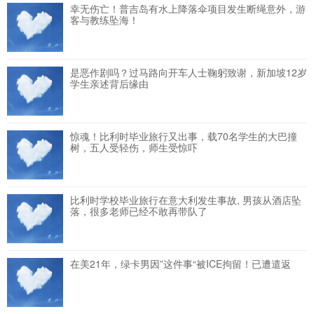
幸无伤亡！普吉岛有水上降落伞项目发生断绳意外，游
客与教练坠海！
是恶作剧吗？过马路向开车人士鞠躬致谢，新加坡12岁
学生亲述背后缘由
惊魂！比利时毕业旅行又出事，载70名学生的大巴撞
树，五人受轻伤，师生受惊吓
比利时学校毕业旅行在意大利发生事故, 男孩从酒店坠
落，很多老师已经不敢再带队了
在美21年，绿卡男因”这件事“被ICE拘留！已遭遣返