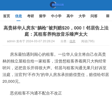
首页
信息
考研
留学
中小学
高中
大学
问答
文化
家庭教育
高贵林华人房东“躺枪”被判赔$20，000！邻居告上法
庭：其租客养狗放音乐噪声太大
机遇教育网
admin 发布于 2024-03-07 20:26:24
分类：
信息
阅读(795)
房东最怕遇到闹心的租客。一位华人业主将自己在高贵
林的独立屋租住给一家租客，没曾想租客养着两只大狗经常
吠叫，还把音乐开得很大声。邻居与租客沟通无果只好诉至
法庭，法官判“不作为”的华人房东承担赔偿责任，赔偿给邻居
20,000元。
恶劣租客不沟通不配合不改正