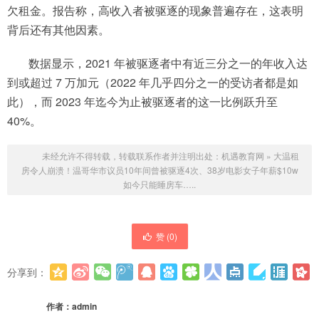
欠租金。报告称，高收入者被驱逐的现象普遍存在，这表明
背后还有其他因素。
数据显示，2021 年被驱逐者中有近三分之一的年收入达
到或超过 7 万加元（2022 年几乎四分之一的受访者都是如
此），而 2023 年迄今为止被驱逐者的这一比例跃升至
40%。
未经允许不得转载，转载联系作者并注明出处：
机遇教育网
»
大温租
房令人崩溃！温哥华市议员10年间曾被驱逐4次、38岁电影女子年薪$10w
如今只能睡房车…..
赞 (
0
)
分享到：
更多
(
0
)
作者：
admin