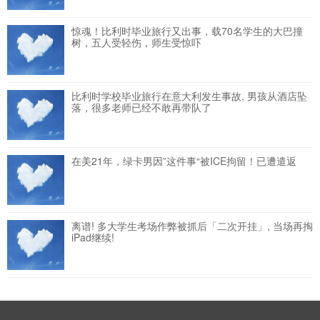
惊魂！比利时毕业旅行又出事，载70名学生的大巴撞
树，五人受轻伤，师生受惊吓
比利时学校毕业旅行在意大利发生事故, 男孩从酒店坠
落，很多老师已经不敢再带队了
在美21年，绿卡男因”这件事“被ICE拘留！已遭遣返
离谱! 多大学生考场作弊被抓后「二次开挂」, 当场再掏
iPad继续!