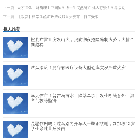
上一篇
天才陨落！麻省理工中国留学博士生突然身亡 死因存疑！学界轰动
下一篇
【教育】留学生签证政策或迎重大变革：打工受限
相关推荐
橙县布雷亚突发山火，消防彻夜抢险遏制火势，火情全
面趋稳
浓烟滚滚！曼谷有医疗设备大型仓库突发严重火灾！
幸无伤亡！普吉岛有水上降落伞项目发生断绳意外，游
客与教练坠海！
是恶作剧吗？过马路向开车人士鞠躬致谢，新加坡12岁
学生亲述背后缘由