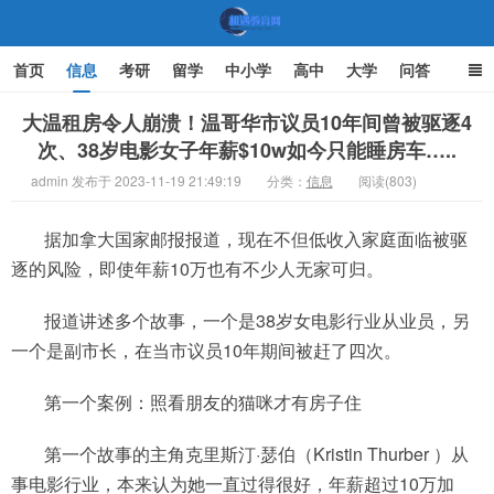
首页
信息
考研
留学
中小学
高中
大学
问答
文化
家庭教育
大温租房令人崩溃！温哥华市议员10年间曾被驱逐4
次、38岁电影女子年薪$10w如今只能睡房车…..
机遇教育网
admin 发布于 2023-11-19 21:49:19
分类：
信息
阅读(803)
据加拿大国家邮报报道，现在不但低收入家庭面临被驱
逐的风险，即使年薪10万也有不少人无家可归。
报道讲述多个故事，一个是38岁女电影行业从业员，另
一个是副市长，在当市议员10年期间被赶了四次。
第一个案例：照看朋友的猫咪才有房子住
第一个故事的主角克里斯汀·瑟伯（Kristin Thurber ）从
事电影行业，本来认为她一直过得很好，年薪超过10万加