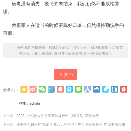
病毒没有消失，疫情并未结束，我们仍然不能放松警
惕。
敦促家人在适当的时候要戴好口罩，仍然保持勤洗手的
习惯。
未经允许不得转载，转载联系作者并注明出处：
机遇教育网
»
口罩警
告再现! 大批人再感染, 澳洲各地病例激增, 新一波疫情来临！
赞 (
0
)
分享到：
更多
(
0
)
作者：
admin
上一篇
2023 -北伦敦大学学院新加坡校区（NLCS）院校介绍
下一篇
澳洲什么职业有“钱途”? 澳八大的这些世界百强金融专业, 申请要求公布