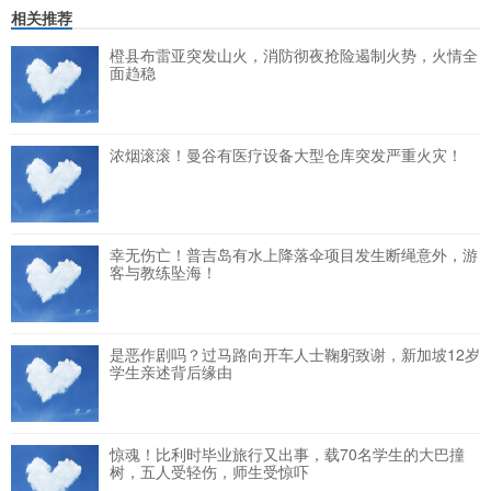
相关推荐
橙县布雷亚突发山火，消防彻夜抢险遏制火势，火情全
面趋稳
浓烟滚滚！曼谷有医疗设备大型仓库突发严重火灾！
幸无伤亡！普吉岛有水上降落伞项目发生断绳意外，游
客与教练坠海！
是恶作剧吗？过马路向开车人士鞠躬致谢，新加坡12岁
学生亲述背后缘由
惊魂！比利时毕业旅行又出事，载70名学生的大巴撞
树，五人受轻伤，师生受惊吓