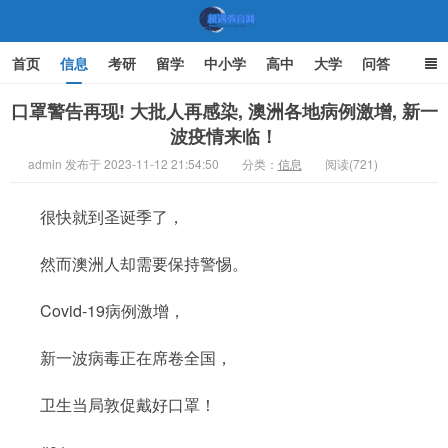
首页
信息
考研
留学
中小学
高中
大学
问答
文化
家庭教育
口罩警告再现! 大批人再感染, 澳洲各地病例激增, 新一
波疫情来临！
机遇教育网
admin 发布于 2023-11-12 21:54:50
分类：
信息
阅读(721)
很快就到圣诞季了，
然而澳洲人却需要保持警惕。
Covid-19病例激增，
新一波病毒正在席卷全国，
卫生当局敦促戴好口罩！