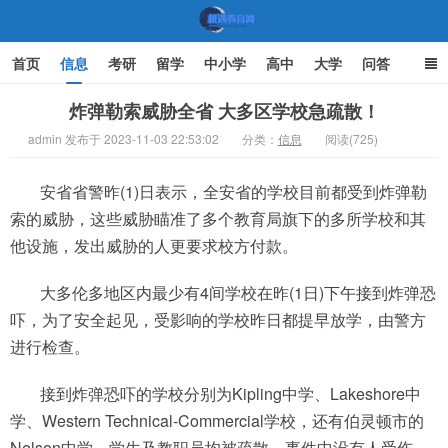
首页
信息
考研
留学
中小学
高中
大学
问答
文化
家庭教育
炸弹勒索威胁全省 大多区学校急疏散！
admin 发布于 2023-11-03 22:53:02
分类：
信息
阅读(725)
机遇教育网
安省省警昨(1)日表示，全安省的学校目前都受到炸弹勒
索的威胁，这些威胁瞄准了多个教育局旗下的多所学校和其
他设施，发出威胁的人更要求校方付款。
大多伦多地区内最少有4间学校在昨(1日)下午接到炸弹恐
吓，为了安全起见，受影响的学校昨日都提早放学，由警方
进行检查。
接到炸弹恐吓的学校分别为Kipling中学、Lakeshore中
学、Western Technical-Commercial学校，还有伯灵顿市的
Nelson中学，学生及教职员均被疏散，事件中没有人受伤。