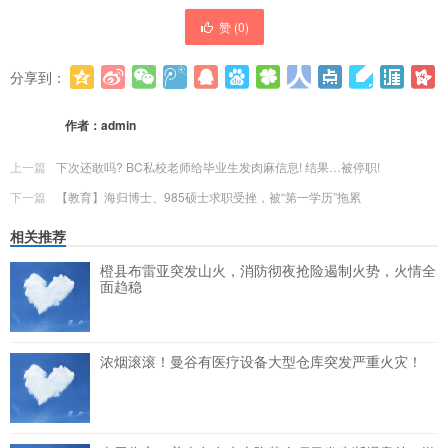
赞 (
0
)
分享到：
更多
(
0
)
作者：
admin
上一篇
下次还敢吗? BC私校老师给毕业生发肉麻信息! 结果…被停职!
下一篇
【教育】海归博士、985硕士求职受挫，被“第一学历”拖累
相关推荐
橙县布雷亚突发山火，消防彻夜抢险遏制火势，火情全
面趋稳
浓烟滚滚！曼谷有医疗设备大型仓库突发严重火灾！