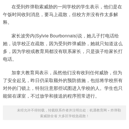
在受到炸弹勒索威胁的一间学校的学生表示，他们是在
午饭时间收到消息，要马上疏散，但校方并没有作太多解
释。
家长波旁内(Sylvie Bourbonnais)说，她儿子打电话给
她，说学校正在疏散，因为受到炸弹威胁，她就只知道这么
多，因为学校或教育局都没有联系家长，只是孩子给家长打
电话。
加拿大教育局表示，虽然他们没有收到任何威胁，但为
了安全起见，昨日仍采取额外的预防措施，包括将学校所有
对外的门锁上，特别注意那些试图进入学校的人。学生也只
能留在课室，不过放学和接送的程序照常进行。
未经允许不得转载，转载联系作者并注明出处：
机遇教育网
»
炸弹勒
索威胁全省 大多区学校急疏散！