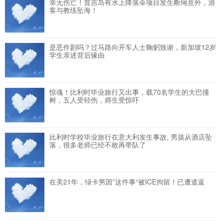
幸无伤亡！普吉岛有水上降落伞项目发生断绳意外，游
客与教练坠海！
是恶作剧吗？过马路向开车人士鞠躬致谢，新加坡12岁
学生亲述背后缘由
惊魂！比利时毕业旅行又出事，载70名学生的大巴撞
树，五人受轻伤，师生受惊吓
比利时学校毕业旅行在意大利发生事故, 男孩从酒店坠
落，很多老师已经不敢再带队了
在美21年，绿卡男因”这件事“被ICE拘留！已遭遣返