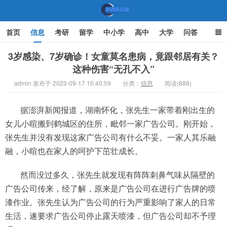
首页
信息
考研
留学
中小学
高中
大学
问答
文化
家庭教育
3岁感染、7岁确诊！女童莫名患病，竟跟邻居有关？
这种伤害“无孔不入”
机遇教育网
admin 发布于 2023-09-17 10:40:59
分类：
信息
阅读(888)
据澎湃新闻报道，湖南怀化，张先生一家带着刚出生的
女儿小暄搬到鹤城区的住所，毗邻一家广告公司。刚开始，
张先生并没有发现这家广告公司有什么不妥。一家人其乐融
融，小暄也在家人的呵护下茁壮成长。
然而没过多久，张先生就发现有阵阵刺鼻气味从隔壁的
广告公司传来，经了解，原来是广告公司在进行广告牌的喷
漆作业。张先生认为广告公司的行为严重影响了家人的日常
生活，遂要求广告公司停止露天喷漆，但广告公司却不予理