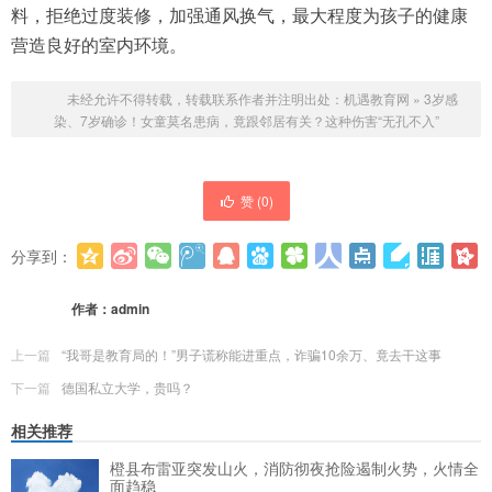
料，拒绝过度装修，加强通风换气，最大程度为孩子的健康
营造良好的室内环境。
未经允许不得转载，转载联系作者并注明出处：
机遇教育网
»
3岁感
染、7岁确诊！女童莫名患病，竟跟邻居有关？这种伤害“无孔不入”
赞 (
0
)
分享到：
更多
(
0
)
作者：
admin
上一篇
“我哥是教育局的！”男子谎称能进重点，诈骗10余万、竟去干这事
下一篇
德国私立大学，贵吗？
相关推荐
橙县布雷亚突发山火，消防彻夜抢险遏制火势，火情全
面趋稳