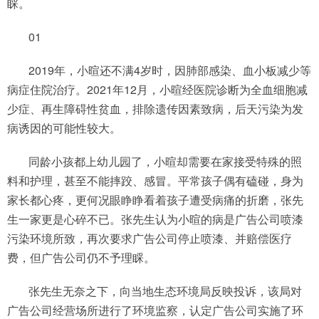
睬。
01
2019年，小暄还不满4岁时，因肺部感染、血小板减少等
病症住院治疗。2021年12月，小暄经医院诊断为全血细胞减
少症、再生障碍性贫血，排除遗传因素致病，后天污染为发
病诱因的可能性较大。
同龄小孩都上幼儿园了，小暄却需要在家接受特殊的照
料和护理，甚至不能摔跤、感冒。平常孩子偶有磕碰，身为
家长都心疼，更何况眼睁睁看着孩子遭受病痛的折磨，张先
生一家更是心碎不已。张先生认为小暄的病是广告公司喷漆
污染环境所致，再次要求广告公司停止喷漆、并赔偿医疗
费，但广告公司仍不予理睬。
张先生无奈之下，向当地生态环境局反映投诉，该局对
广告公司经营场所进行了环境监察，认定广告公司实施了环