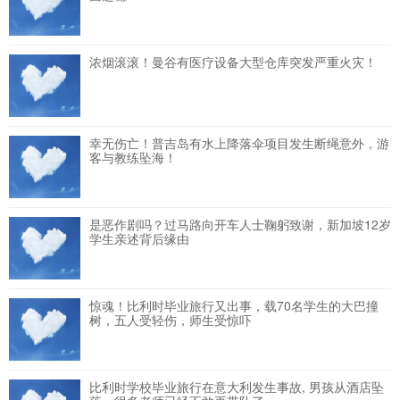
浓烟滚滚！曼谷有医疗设备大型仓库突发严重火灾！
幸无伤亡！普吉岛有水上降落伞项目发生断绳意外，游
客与教练坠海！
是恶作剧吗？过马路向开车人士鞠躬致谢，新加坡12岁
学生亲述背后缘由
惊魂！比利时毕业旅行又出事，载70名学生的大巴撞
树，五人受轻伤，师生受惊吓
比利时学校毕业旅行在意大利发生事故, 男孩从酒店坠