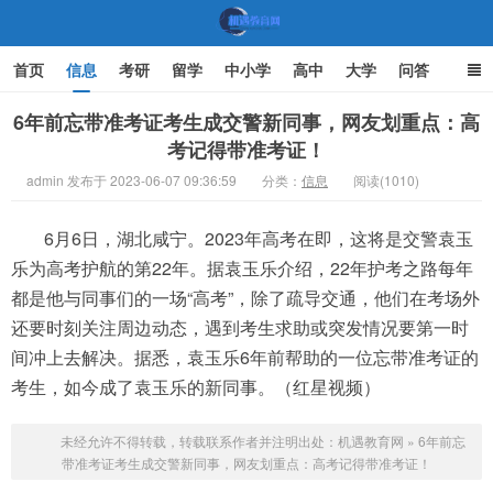
首页
信息
考研
留学
中小学
高中
大学
问答
文化
家庭教育
6年前忘带准考证考生成交警新同事，网友划重点：高
考记得带准考证！
机遇教育网
admin 发布于 2023-06-07 09:36:59
分类：
信息
阅读(1010)
6月6日，湖北咸宁。2023年高考在即，这将是交警袁玉
乐为高考护航的第22年。据袁玉乐介绍，22年护考之路每年
都是他与同事们的一场“高考”，除了疏导交通，他们在考场外
还要时刻关注周边动态，遇到考生求助或突发情况要第一时
间冲上去解决。据悉，袁玉乐6年前帮助的一位忘带准考证的
考生，如今成了袁玉乐的新同事。（红星视频）
未经允许不得转载，转载联系作者并注明出处：
机遇教育网
»
6年前忘
带准考证考生成交警新同事，网友划重点：高考记得带准考证！