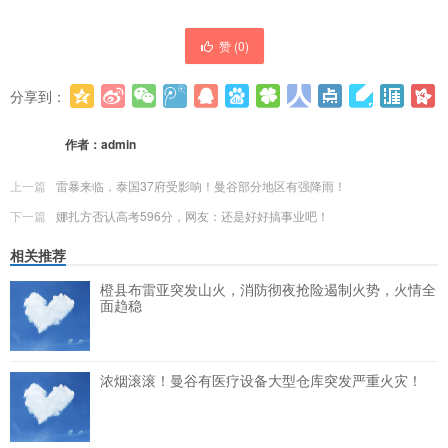
赞 (
0
)
分享到：
更多
(
0
)
作者：
admin
上一篇
雷暴来临，泰国37府受影响！曼谷部分地区有强降雨！
下一篇
娜扎方否认高考596分，网友：还是好好搞事业吧！
相关推荐
橙县布雷亚突发山火，消防彻夜抢险遏制火势，火情全
面趋稳
浓烟滚滚！曼谷有医疗设备大型仓库突发严重火灾！