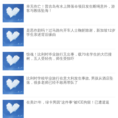
幸无伤亡！普吉岛有水上降落伞项目发生断绳意外，游
客与教练坠海！
是恶作剧吗？过马路向开车人士鞠躬致谢，新加坡12岁
学生亲述背后缘由
惊魂！比利时毕业旅行又出事，载70名学生的大巴撞
树，五人受轻伤，师生受惊吓
比利时学校毕业旅行在意大利发生事故, 男孩从酒店坠
落，很多老师已经不敢再带队了
在美21年，绿卡男因”这件事“被ICE拘留！已遭遣返