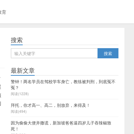
教育
搜索
最新文章
时
警钟！两名学员在驾校学车身亡，教练被判刑，到底冤不
展
冤？
阅读(1228)
领
创
拜托，你才高一、高二，别放弃，来得及！
阅读(494)
因为偷偷大便并撒谎，新加坡爸爸逼四岁儿子吞辣椒致
死！