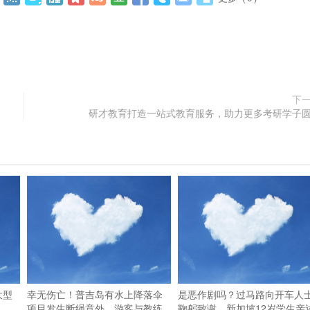
下
研才教育打造一站式教育服务，助力更多考研学子
大型
幸无伤亡！普吉岛有水上降落伞
是恶作剧吗？过马路向开车人
项目发生断绳意外，游客与教练
鞠躬致谢，新加坡12岁学生亲