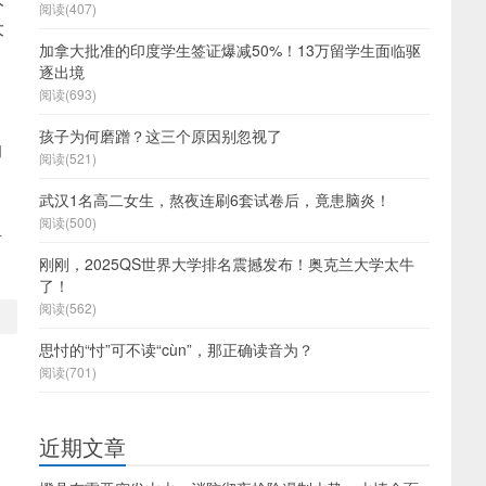
阅读(407)
大
加拿大批准的印度学生签证爆减50%！13万留学生面临驱
逐出境
阅读(693)
孩子为何磨蹭？这三个原因别忽视了
的
阅读(521)
武汉1名高二女生，熬夜连刷6套试卷后，竟患脑炎！
阅读(500)
具
刚刚，2025QS世界大学排名震撼发布！奥克兰大学太牛
了！
阅读(562)
思忖的“忖”可不读“cùn”，那正确读音为？
阅读(701)
近期文章