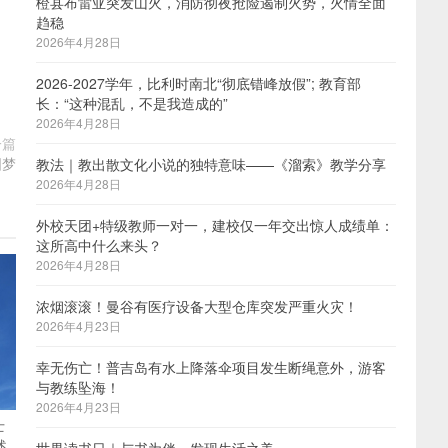
橙县布雷亚突发山火，消防彻夜抢险遏制火势，火情全面
趋稳
2026年4月28日
2026-2027学年，比利时南北“彻底错峰放假”; 教育部
长：“这种混乱，不是我造成的”
2026年4月28日
一篇
圆梦
教法｜教出散文化小说的独特意味——《溜索》教学分享
2026年4月28日
外校天团+特级教师一对一，建校仅一年交出惊人成绩单：
这所高中什么来头？
2026年4月28日
浓烟滚滚！曼谷有医疗设备大型仓库突发严重火灾！
2026年4月23日
幸无伤亡！普吉岛有水上降落伞项目发生断绳意外，游客
与教练坠海！
2026年4月23日
士
述