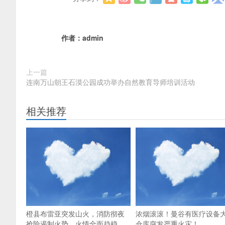
作者：
admin
上一篇
连南万山朝王石漠公园成功举办自然教育导师培训活动
相关推荐
橙县布雷亚突发山火，消防彻夜
浓烟滚滚！曼谷有医疗设备
抢险遏制火势，火情全面趋稳
仓库突发严重火灾！