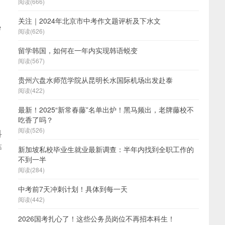
阅读(666)
​关注｜2024年北京市中考作文题评析及下水文
需
阅读(626)
，
留学韩国，如何在一年内实现韩语蜕变
阅读(567)
贵州六盘水师范学院从昆明长水国际机场出发赴泰
阅读(422)
最新！2025“新常春藤”名单出炉！黑马频出，老牌藤校不
，
吃香了吗？
阅读(526)
科
等
新加坡私校毕业生就业最新调查：半年内找到全职工作的
不到一半
阅读(284)
中考前7天冲刺计划！具体到每一天
阅读(442)
、
2026国考扎心了！这些公务员岗位不再招本科生！
人