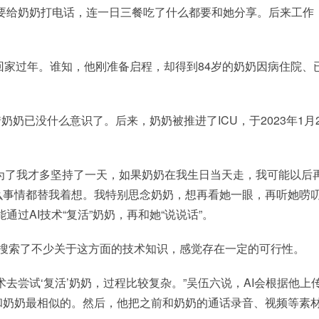
要给奶奶打电话，连一日三餐吃了什么都要和她分享。后来工作
回家过年。谁知，他刚准备启程，却得到84岁的奶奶因病住院、
奶已没什么意识了。后来，奶奶被推进了ICU，于2023年1月2
为了我才多坚持了一天，如果奶奶在我生日当天走，我可能以后
么事情都替我着想。我特别思念奶奶，想再看她一眼，再听她唠
过AI技术“复活”奶奶，再和她“说说话”。
网搜索了不少关于这方面的技术知识，感觉存在一定的可行性。
新的AI技术去尝试‘复活’奶奶，过程比较复杂。”吴伍六说，AI会根据他上
和奶奶最相似的。然后，他把之前和奶奶的通话录音、视频等素