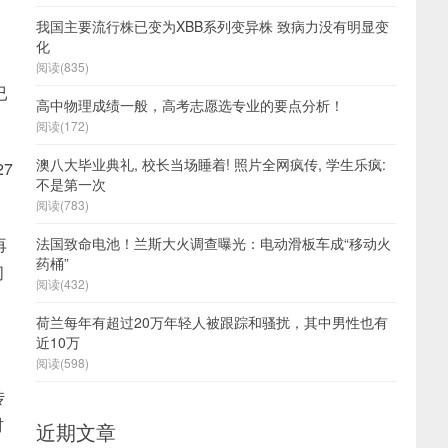
我国主要流行株已变为XBB系列变异株 致病力没有明显变
化
阅读(835)
已
高中物理成绩一般，高考志愿选专业的要点分析！
阅读(172)
澳八大毕业典礼, 校长当场睡着! 照片全网疯传, 学生乐疯:
7
不是第一次
阅读(783)
再
法国致命电池！兰斯大火调查曝光：电动滑板车成“移动火
药桶”
叨
阅读(432)
荷兰每年有超过20万年轻人被跟踪和骚扰，其中男性也有
近10万
阅读(598)
传
材
近期文章