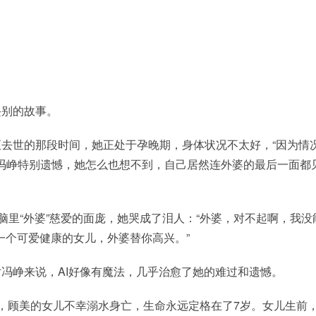
诀别的故事。
去世的那段时间，她正处于孕晚期，身体状况不太好，“因为情
冯峥特别遗憾，她怎么也想不到，自己居然连外婆的最后一面都
脑里“外婆”慈爱的面庞，她哭成了泪人：“外婆，对不起啊，我没
了一个可爱健康的女儿，外婆替你高兴。”
冯峥来说，AI好像有魔法，几乎治愈了她的难过和遗憾。
，顾美的女儿不幸溺水身亡，生命永远定格在了7岁。女儿生前