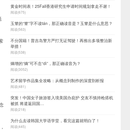
黄金时间表！25Fall香港研究生申请时间规划拿走不谢！
阅读(675)
活
玉簟的“簟”字不读tán，那正确读音是？玉簟是什么意思？
阅读(563)
萦
不分国籍！普吉岛警方严打无证驾驶！再推出多项整治新
举措！
阅读(538)
熵增的“熵”可不念“dì”，那正确读音为？
阅读(3052)
艺术留学作品集全攻略：从概念到制作的深度剖析报
阅读(481)
突发！中国女子旅游签入境美国办庇护 交友不慎持枪搭机
被抓 将遣返回国…
念
阅读(218)
为什么去读韩国大学语学堂，看完这篇就明白了！
起，
阅读(445)