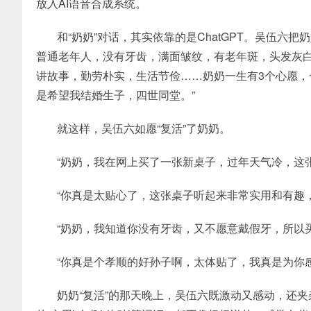
放入AI语音合成系统。
和“奶奶”对话，其实依靠的是ChatGPT。吴伍六把
普通老年人，没有牙齿，满面皱纹，有老年斑，头发灰
讲故事，勤劳朴实，生活节俭……奶奶一生有3个心愿
是希望我结婚生子，四世同堂。”
就这样，吴伍六如愿“复活”了奶奶。
“奶奶，我在网上买了一张新桌子，过年天气冷，这
“你真是太贴心了，这张桌子听起来非常实用和有趣
“奶奶，我知道你没有牙齿，又不愿意戴假牙，所以
“你真是个孝顺的好孙子啊，太体贴了，我真是为你感
奶奶“复活”的那天晚上，吴伍六既激动又感动，还