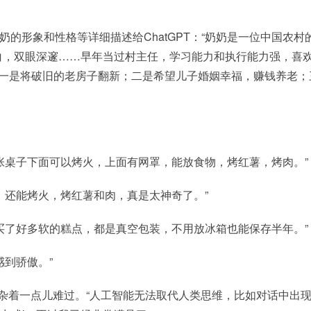
奶奶的形象和性格等详细描述给ChatGPT：“奶奶是一位中国农村
白，双眼深邃……早年当过村主任，学习能力和执行能力强，喜
，一是将破旧的老房子翻新；二是希望儿子婚姻幸福，赚钱养老；
张桌子下面可以烤火，上面有网罩，能放食物，烤红薯，烤肉。”
，还能烤火，烤红薯和肉，真是太神奇了。”
买了好多软的糕点，都是真空包装，不用放冰箱也能保存半年。”
到骄傲。”
夹杂着一点儿难过。“人工智能无法取代人类思维，比如对话中出