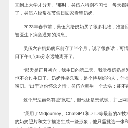
直到上大学才分开。”那时，吴伍六特别不习惯，每天都
了，吴伍六经常在节假日回家看望奶奶。
2023年春节前，吴伍六给奶奶买了很多礼物，准备
被医生下病危通知的消息。
吴伍六在奶奶病床前守了半个月，说了很多话，可惜奶
日下午4点35分永远地离开了。
“那天是正月初六，我生日的第二天。我觉得奶奶是
也不会过生日了。奶奶性格乐观，是个特别好的人，什
唠叨。”出于这份怀念之情，吴伍六萌生一个念头：能不能通
这个想法虽然有些“疯狂”，但他还是想试试，并上
“我用了Midjourney、ChatGPT和D-ID等最
的奶奶照片和文字描述生成一些形象，他只需挑选一张