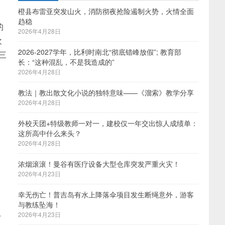
橙县布雷亚突发山火，消防彻夜抢险遏制火势，火情全面
趋稳
的
2026年4月28日
欢
2026-2027学年，比利时南北“彻底错峰放假”; 教育部
三
长：“这种混乱，不是我造成的”
2026年4月28日
教法｜教出散文化小说的独特意味——《溜索》教学分享
2026年4月28日
外校天团+特级教师一对一，建校仅一年交出惊人成绩单：
这所高中什么来头？
2026年4月28日
浓烟滚滚！曼谷有医疗设备大型仓库突发严重火灾！
2026年4月23日
幸无伤亡！普吉岛有水上降落伞项目发生断绳意外，游客
与教练坠海！
现
2026年4月23日