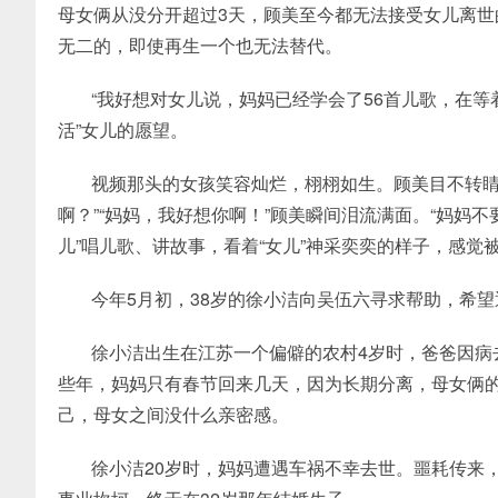
母女俩从没分开超过3天，顾美至今都无法接受女儿离
无二的，即使再生一个也无法替代。
“我好想对女儿说，妈妈已经学会了56首儿歌，在等
活”女儿的愿望。
视频那头的女孩笑容灿烂，栩栩如生。顾美目不转睛
啊？”“妈妈，我好想你啊！”顾美瞬间泪流满面。“妈妈
儿”唱儿歌、讲故事，看着“女儿”神采奕奕的样子，感觉
今年5月初，38岁的徐小洁向吴伍六寻求帮助，希望通
徐小洁出生在江苏一个偏僻的农村4岁时，爸爸因病
些年，妈妈只有春节回来几天，因为长期分离，母女俩
己，母女之间没什么亲密感。
徐小洁20岁时，妈妈遭遇车祸不幸去世。噩耗传来