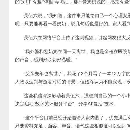
的‘实用’‘有趣’‘体贴’等词汇，都不像奶奶说的，感觉有
吴伍六说，“我知道，这件事只能给自己一个心理安
呢，只要能再看一看奶奶，说几句话也是好的。家人看到
吴伍六在网络平台上传了这则视频，引起网友很大
“我外婆和您奶奶在同一天离世，我也是全程在医院
的声音，感到好亲切好温暖。”
“父亲去年也离世了，我花了3个月写了一本12万
人物以达到与逝者对话的情景，但始终认为不能实现，没
这些私信深深触动着吴伍六，没想到自己的一个小小
决定启动“数字关怀服务平台”，分享AI“复活”技术。
“这个平台目前已经开始邀请大家内测了，优先满足
只要资料充足，面容、声音、语气这些相似度可以达到90