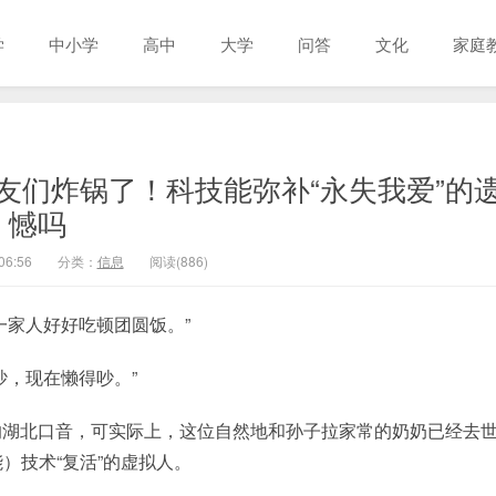
学
中小学
高中
大学
问答
文化
家庭
网友们炸锅了！科技能弥补“永失我爱”的
憾吗
06:56
分类：
信息
阅读(886)
一家人好好吃顿团圆饭。”
吵，现在懒得吵。”
的湖北口音，可实际上，这位自然地和孙子拉家常的奶奶已经去
）技术“复活”的虚拟人。