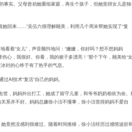
世的事实。父母曾劝她重组家庭，再生个孩子，但她觉得女儿是独
着她回来……”吴伍六很理解顾美，利用几个周末帮她实现了“复
地看着“女儿”，声音颤抖地问：“姗姗，你好吗？想不想妈妈
不要伤心，我很好。你看，我的裙子多漂亮！”那个下午，顾美给“
被冰封的心终于有了热乎的气息。
过AI技术“复活”自己的妈妈。
去世，妈妈外出打工，她成了留守儿童，和爷爷奶奶相依为命。
的关系并不好。妈妈总嫌徐小洁不懂事，徐小洁觉得妈妈不爱自
，她竟然没感到很难过。随着时间推移，徐小洁经历过感情波折