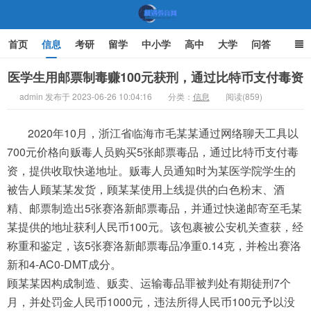
首页
信息
考研
留学
中小学
高中
大学
问答
文化
家庭教育
医学生用邮票制毒赚100元获刑，通过比特币支付毒资
admin 发布于 2023-06-26 10:04:16
分类：
信息
阅读(859)
机遇教育网
2020年10月，浙江省临海市毛某某通过网络聊天工具以
700元价格向贩毒人员购买5张邮票毒品，通过比特币支付毒
资，提供收取快递地址。贩毒人员通知时为某医学院学生的
被告人顾某某发货，顾某某使用上线提供的白色粉末、酒
精、邮票制造出5张赛洛新邮票毒品，并通过快递邮寄至毛某
某提供的地址获利人民币100元。该包裹被公安机关查获，经
称重和鉴定，该5张赛洛新邮票毒品净重0.14克，并检出赛洛
新和4-AC0-DMT成分。
顾某某因构成制造、贩卖、运输毒品罪被判处有期徒刑7个
月，并处罚金人民币1000元，违法所得人民币100元予以没