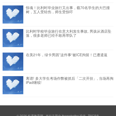
惊魂！比利时毕业旅行又出事，载70名学生的大巴撞
树，五人受轻伤，师生受惊吓
比利时学校毕业旅行在意大利发生事故, 男孩从酒店坠
落，很多老师已经不敢再带队了
在美21年，绿卡男因”这件事“被ICE拘留！已遭遣返
离谱! 多大学生考场作弊被抓后「二次开挂」, 当场再掏
iPad继续!
© 2026
机遇教育网
本站主题由
themebetter
提供 鄂ICP备