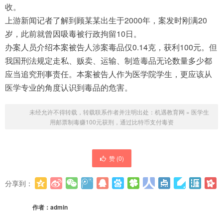
收。
上游新闻记者了解到顾某某出生于2000年，案发时刚满20
岁，此前就曾因吸毒被行政拘留10日。
办案人员介绍本案被告人涉案毒品仅0.14克，获利100元。但
我国刑法规定走私、贩卖、运输、制造毒品无论数量多少都
应当追究刑事责任。本案被告人作为医学院学生，更应该从
医学专业的角度认识到毒品的危害。
未经允许不得转载，转载联系作者并注明出处：
机遇教育网
»
医学生
用邮票制毒赚100元获刑，通过比特币支付毒资
赞 (
0
)
分享到：
更多
(
0
)
作者：
admin