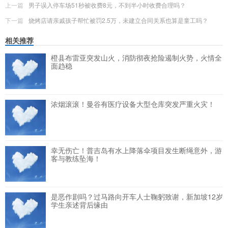
上一篇
男子误入停车场51秒被收费8元，不到半小时收费合理吗？
下一篇
烧烤店请亲戚孩子帮忙被罚2.5万，未建立合同关系也算是童工吗？
相关推荐
橙县布雷亚突发山火，消防彻夜抢险遏制火势，火情全
面趋稳
浓烟滚滚！曼谷有医疗设备大型仓库突发严重火灾！
幸无伤亡！普吉岛有水上降落伞项目发生断绳意外，游
客与教练坠海！
是恶作剧吗？过马路向开车人士鞠躬致谢，新加坡12岁
学生亲述背后缘由