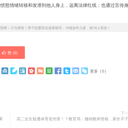
的愤怒情绪转移和发泄到他人身上，远离法律红线；也通过言传
育网
»
只为泄愤！男子犯重罪后逃窜闹市，冲撞放学儿童，致18人死伤！
赞 (
0
)
更多
(
0
)
下
果
高二女生疑遭体育老伤害！？教育局：撤销教师资格，家长不