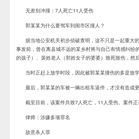
无差别冲撞：7人死亡11人受伤
郭某某为什么要驾车到闹市区撞人？
据当地公安机关初步侦破查明，这不只是一起重大
事发前，曾在离县城不远的某乡村将与自己有情感纠纷
的孩子）、裴姓老人（郭姓女子的婆婆）致死致伤，然
当时正赶上放学时段，因此被郭某某撞伤的多是放
最后，郭某某的车被一辆出租车逼停，才没有造成
截至目前，该案件共致7人死亡，11人受伤。案件
律师：涉嫌多项罪名
故意杀人罪