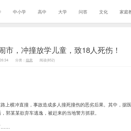
学
中小学
高中
大学
问答
文化
家庭
闹市，冲撞放学儿童，致18人死伤！
26:34
分类：
信息
阅读(852)
道路上横冲直撞，事故造成多人撞死撞伤的恶劣后果。其中，据
后，郭某某欲弃车逃逸，被赶来的当地警方抓获。
而……