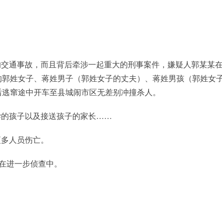
的交通事故，而且背后牵涉一起重大的刑事案件，嫌疑人郭某某
的郭姓女子、蒋姓男子（郭姓女子的丈夫）、蒋姓男孩（郭姓女
后逃窜途中开车至县城闹市区无差别冲撞杀人。
学的孩子以及接送孩子的家长……
更多人员伤亡。
正在进一步侦查中。