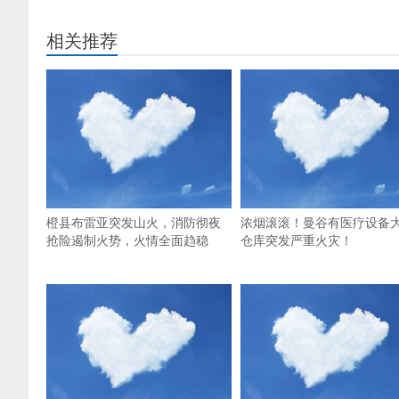
相关推荐
橙县布雷亚突发山火，消防彻夜
浓烟滚滚！曼谷有医疗设备
抢险遏制火势，火情全面趋稳
仓库突发严重火灾！