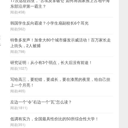
17次远征西亚，“古埃及拿破仑”如何将国家推上古地中海
东部沿岸第一霸主？
阅读(458)
韩国学生反向霸凌？小学生扇副校长6个耳光
阅读(562)
在
特鲁多发声！加拿大80个城市爆发示威活动！百万家长走
子
上街头，2人被捕
阅读(798)
研究证明：从小有3个弱点，长大后没有前途！
阅读(1027)
写给高三，要犯错，要成长，要在漆黑的夜里，给自己挂
上一个月亮！
阅读(465)
左边一个“令”右边一个“瓦”怎么读？
阅读(1811)
低调有实力，全国最具性价比的50所综合性大学！
阅读(351)