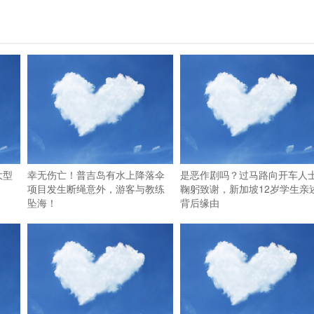
大型
幸无伤亡！普吉岛有水上降落伞
是恶作剧吗？过马路向开车人
项目发生断绳意外，游客与教练
鞠躬致谢，新加坡12岁学生亲
坠海！
背后缘由