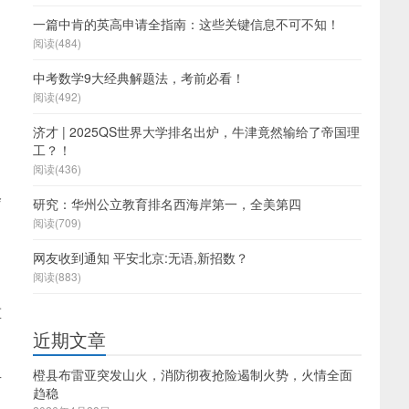
一篇中肯的英高申请全指南：这些关键信息不可不知！
阅读(484)
中考数学9大经典解题法，考前必看！
阅读(492)
济才 | 2025QS世界大学排名出炉，牛津竟然输给了帝国理
工？！
阅读(436)
会
研究：华州公立教育排名西海岸第一，全美第四
阅读(709)
网友收到通知 平安北京:无语,新招数？
阅读(883)
重
近期文章
橙县布雷亚突发山火，消防彻夜抢险遏制火势，火情全面
有
趋稳