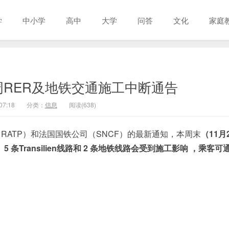
学
中小学
高中
大学
问答
文化
家庭
RER及地铁交通施工中断通告
07:18
分类：
信息
阅读(638)
司（RATP）和法国国铁公司（SNCF）的最新通知，本周末
（11月
、5 条Transilien线路和 2 条地铁线路会受到施工影响 ，乘客可