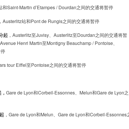
tz站和Saint-Martin d’Etampes / Dourdan之间的交通将暂停
，Austerlitz站和Pont de Rungis之间的交通将暂停
0分起
，Austerlitz至Juvisy、Austerlitz至Dourdan之间的交通将暂
、Avenue Henri Martin至Montigny Beauchamp / Pontoise、
暂停
ars tour Eiffel至Pontoise之间的交通将暂停
起，
Gare de Lyon和Corbeil-Essonnes、Melun和Gare de Lyon
分起
，Gare de Lyon和Melun、Gare de Lyon和Corbeil-Essonnes