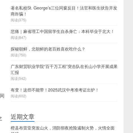
著名私校St. George’s三位同窗反目！法官和医生状告开发
商诈骗！
阅读(375)
悲痛｜麻省理工中国留学生自杀身亡：本科毕业于北大！
阅读(847)
探秘朝鲜，北朝鲜的老百姓喜欢吃什么？
阅读(750)
广东财贸职业学院“百千万工程”突击队在长山小学开展成果
汇报
阅读(542)
有变！这些不能带！2025武汉中考准考证出炉！
之间
阅读(602)
近期文章
之
橙县布雷亚突发山火，消防彻夜抢险遏制火势，火情全面