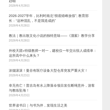
趋稳
2026年4月28日
2026-2027学年，比利时南北“彻底错峰放假”; 教育部
长：“这种混乱，不是我造成的”
2026年4月28日
教法｜教出散文化小说的独特意味——《溜索》教学分享
2026年4月28日
外校天团+特级教师一对一，建校仅一年交出惊人成绩单：
这所高中什么来头？
2026年4月28日
浓烟滚滚！曼谷有医疗设备大型仓库突发严重火灾！
2026年4月23日
幸无伤亡！普吉岛有水上降落伞项目发生断绳意外，游客
与教练坠海！
2026年4月23日
世界读书日｜与书为伴，发现生活之美
2026年4月23日