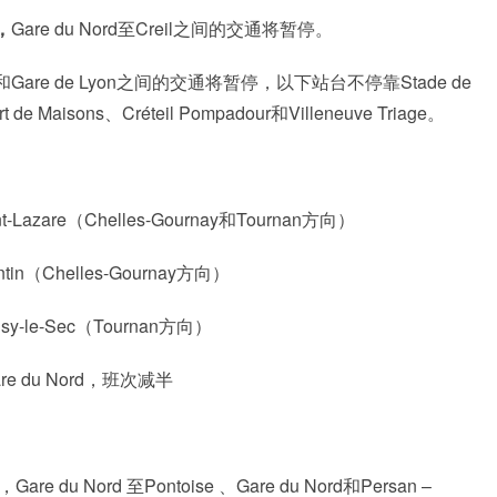
，
Gare du Nord至Creil之间的交通将暂停。
ord和Gare de Lyon之间的交通将暂停，以下站台不停靠Stade de
Vert de Maisons、Créteil Pompadour和Villeneuve Triage。
t-Lazare（Chelles-Gournay和Tournan方向）
ntin（Chelles-Gournay方向）
isy-le-Sec（Tournan方向）
Gare du Nord，班次减半
，Gare du Nord 至Pontoise 、Gare du Nord和Persan –