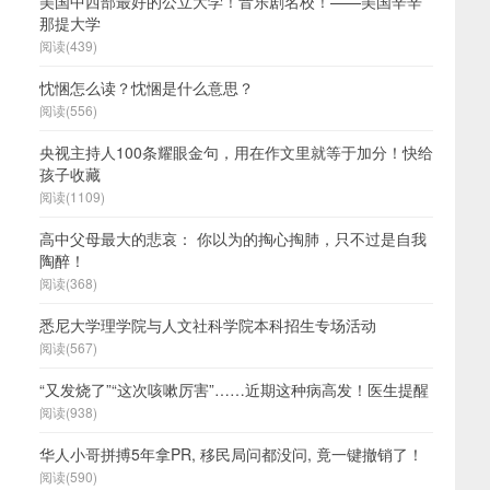
美国中西部最好的公立大学！音乐剧名校！——美国辛辛
那提大学
阅读(439)
忱悃怎么读？忱悃是什么意思？
阅读(556)
央视主持人100条耀眼金句，用在作文里就等于加分！快给
孩子收藏
阅读(1109)
高中父母最大的悲哀： 你以为的掏心掏肺，只不过是自我
陶醉！
阅读(368)
悉尼大学理学院与人文社科学院本科招生专场活动
阅读(567)
“又发烧了”“这次咳嗽厉害”……近期这种病高发！医生提醒
阅读(938)
华人小哥拼搏5年拿PR, 移民局问都没问, 竟一键撤销了！
阅读(590)