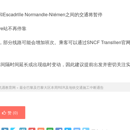
Sec和Escadrille Normandie-Niémen之间的交通将暂停
rneuve站不再停靠
，部分线路可能会增加班次。乘客可以通过SNCF Transilien官
车间隔时间延长或出现临时变动，因此建议提前出发并密切关注
机遇教育网
»
最全巴黎及巴黎大区本周RER及地铁交通施工中断通告
赞 (
0
)