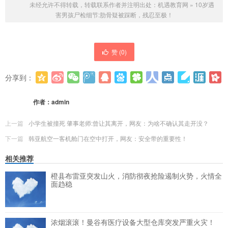
未经允许不得转载，转载联系作者并注明出处：
机遇教育网
»
10岁遇
害男孩尸检细节:肋骨疑被踩断，残忍至极！
赞 (
0
)
分享到：
更多
(
0
)
作者：
admin
上一篇
小学生被撞死 肇事老师:曾让其离开，网友：为啥不确认其走开没？
下一篇
韩亚航空一客机舱门在空中打开，网友：安全带的重要性！
相关推荐
橙县布雷亚突发山火，消防彻夜抢险遏制火势，火情全
面趋稳
浓烟滚滚！曼谷有医疗设备大型仓库突发严重火灾！