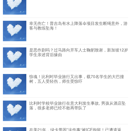
幸无伤亡！普吉岛有水上降落伞项目发生断绳意外，游
客与教练坠海！
是恶作剧吗？过马路向开车人士鞠躬致谢，新加坡12岁
学生亲述背后缘由
惊魂！比利时毕业旅行又出事，载70名学生的大巴撞
树，五人受轻伤，师生受惊吓
比利时学校毕业旅行在意大利发生事故, 男孩从酒店坠
落，很多老师已经不敢再带队了
在美21年，绿卡男因”这件事“被ICE拘留！已遭遣返