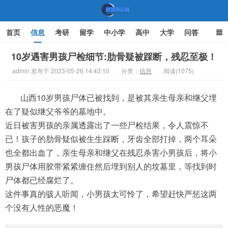
首页
信息
考研
留学
中小学
高中
大学
问答
文化
家庭教育
10岁遇害男孩尸检细节:肋骨疑被踩断，残忍至极！
admin 发布于 2023-05-26 14:43:10
分类：
信息
阅读(1075)
机遇教育网
山西10岁男孩尸体已被找到，是被其亲生母亲和继父埋
在了疑似继父爷爷的墓地中。
近日被害男孩的亲属透露出了一些尸检结果，令人震惊不
已！孩子的肋骨疑似被生生踩断，牙齿全部打掉，两个耳朵
也全都出血了，亲生母亲和继父在残忍杀害小男孩后，将小
男孩尸体用胶带紧紧缠住然后埋到别人的坟墓里，等找到时
尸体都已经腐烂了。
这件事真的骇人听闻，小男孩太可怜了，希望赶快严惩这两
个没有人性的恶魔！