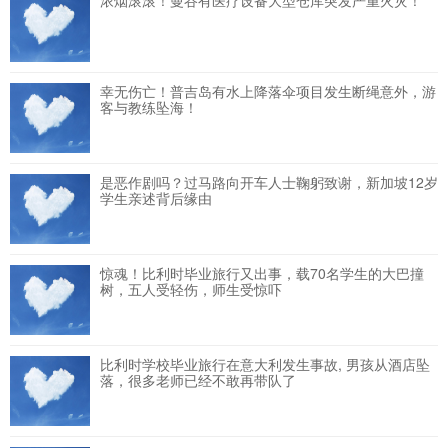
浓烟滚滚！曼谷有医疗设备大型仓库突发严重火灾！
幸无伤亡！普吉岛有水上降落伞项目发生断绳意外，游
客与教练坠海！
是恶作剧吗？过马路向开车人士鞠躬致谢，新加坡12岁
学生亲述背后缘由
惊魂！比利时毕业旅行又出事，载70名学生的大巴撞
树，五人受轻伤，师生受惊吓
比利时学校毕业旅行在意大利发生事故, 男孩从酒店坠
落，很多老师已经不敢再带队了