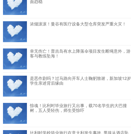
面趋稳
浓烟滚滚！曼谷有医疗设备大型仓库突发严重火灾！
幸无伤亡！普吉岛有水上降落伞项目发生断绳意外，游
客与教练坠海！
是恶作剧吗？过马路向开车人士鞠躬致谢，新加坡12岁
学生亲述背后缘由
惊魂！比利时毕业旅行又出事，载70名学生的大巴撞
树，五人受轻伤，师生受惊吓
比利时学校毕业旅行在意大利发生事故, 男孩从酒店坠