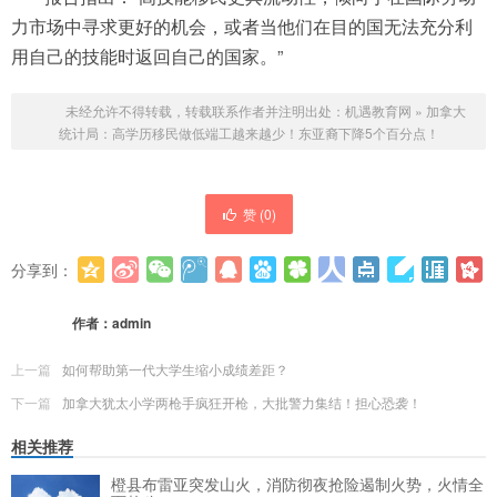
力市场中寻求更好的机会，或者当他们在目的国无法充分利
用自己的技能时返回自己的国家。”
未经允许不得转载，转载联系作者并注明出处：
机遇教育网
»
加拿大
统计局：高学历移民做低端工越来越少！东亚裔下降5个百分点！
赞 (
0
)
分享到：
更多
(
0
)
作者：
admin
上一篇
如何帮助第一代大学生缩小成绩差距？
下一篇
加拿大犹太小学两枪手疯狂开枪，大批警力集结！担心恐袭！
相关推荐
橙县布雷亚突发山火，消防彻夜抢险遏制火势，火情全