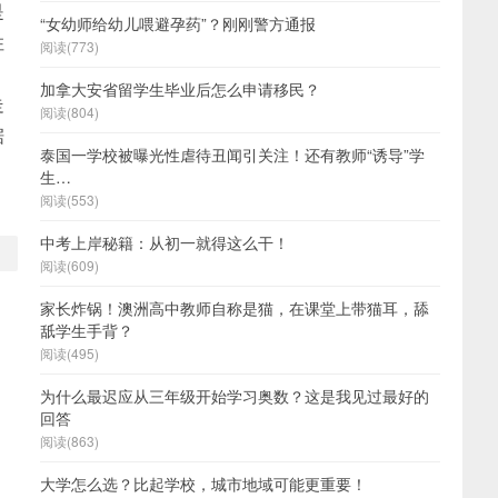
是
“女幼师给幼儿喂避孕药”？刚刚警方通报
住
阅读(773)
加拿大安省留学生毕业后怎么申请移民？
走
阅读(804)
据
泰国一学校被曝光性虐待丑闻引关注！还有教师“诱导”学
生…
。
阅读(553)
中考上岸秘籍：从初一就得这么干！
阅读(609)
家长炸锅！澳洲高中教师自称是猫，在课堂上带猫耳，舔
舐学生手背？
阅读(495)
为什么最迟应从三年级开始学习奥数？这是我见过最好的
回答
阅读(863)
大学怎么选？比起学校，城市地域可能更重要！