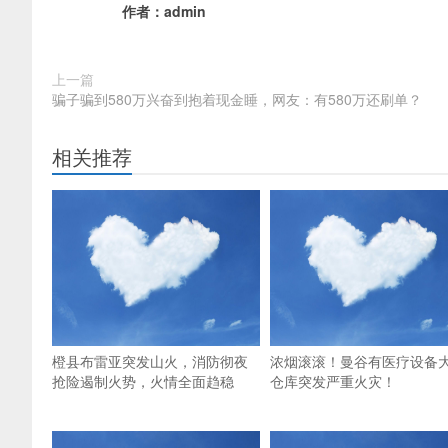
作者：
admin
上一篇
骗子骗到580万兴奋到抱着现金睡，网友：有580万还刷单？
相关推荐
橙县布雷亚突发山火，消防彻夜
浓烟滚滚！曼谷有医疗设备
抢险遏制火势，火情全面趋稳
仓库突发严重火灾！