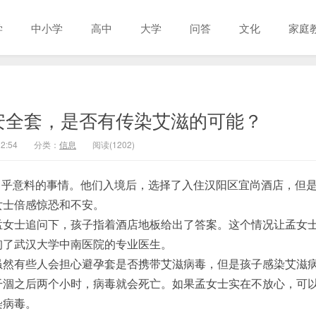
学
中小学
高中
大学
问答
文化
家庭
安全套，是否有传染艾滋的可能？
2:54
分类：
信息
阅读(1202)
出乎意料的事情。他们入境后，选择了入住汉阳区宜尚酒店，但
女士倍感惊恐和不安。
孟女士追问下，孩子指着酒店地板给出了答案。这个情况让孟女
询了武汉大学中南医院的专业医生。
虽然有些人会担心避孕套是否携带艾滋病毒，但是孩子感染艾滋
干涸之后两个小时，病毒就会死亡。如果孟女士实在不放心，可
染病毒。