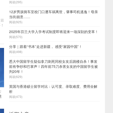
阅读(295)
12岁男孩骑车至校门口遭车祸离世，肇事司机逃逸！母亲
当街崩溃……
一篇
阅读(925)
要！
2025年芬兰大学入学考试制度即将迎来一场深刻的变革！
阅读(570)
分享｜跟着“书本”走进新疆， 感受“家园中国”！
阅读(498)
悉大中国留学生疑似拿刀刺死同校女友后跳楼自杀！事发
前有争吵和巴掌声！四年前75刀杀害女友的中国留学生被
判20年！
阅读(629)
英国与香港硕士留学对比：认可度、录取难度、费用全解
士
析
述
阅读(473)