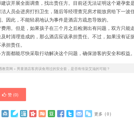
师建议开展全面调查，找出责任方。目前还无法证明这个避孕套
保洁人员会进房打扫卫生，随后等经理查完房才能放房给下一波
到。因此，不能轻易地认为事件是酒店方疏忽导致的。
疗费用。但是，如果孩子在三个月之后检测出有问题，双方只能
未及时清理造成的，那么酒店应该承担责任。不过，如果没有证
不承担责任。
各方面都能尽快采取行动解决这个问题，确保游客的安全和权益
遇教育网
»
男童酒店客房误食用过的安全套，是否有传染艾滋的可能？
赞 (
0
)
更多
(
0
)