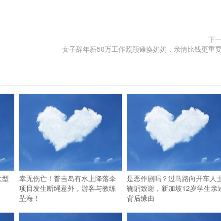
下
女子辞年薪50万工作照顾瘫痪奶奶，亲情比钱更重
大型
幸无伤亡！普吉岛有水上降落伞
是恶作剧吗？过马路向开车人
项目发生断绳意外，游客与教练
鞠躬致谢，新加坡12岁学生亲
坠海！
背后缘由