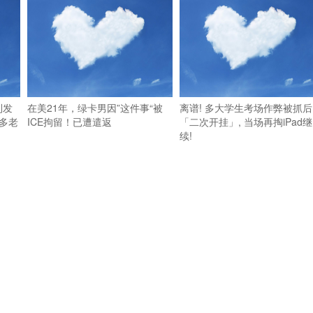
利发
在美21年，绿卡男因”这件事“被
离谱! 多大学生考场作弊被抓后
多老
ICE拘留！已遭遣返
「二次开挂」, 当场再掏iPad继
续!