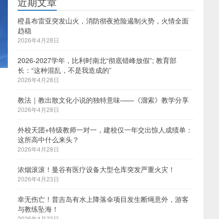
近期文章
橙县布雷亚突发山火，消防彻夜抢险遏制火势，火情全面
趋稳
2026年4月28日
2026-2027学年，比利时南北“彻底错峰放假”; 教育部
长：“这种混乱，不是我造成的”
2026年4月28日
教法｜教出散文化小说的独特意味——《溜索》教学分享
2026年4月28日
外校天团+特级教师一对一，建校仅一年交出惊人成绩单：
这所高中什么来头？
2026年4月28日
浓烟滚滚！曼谷有医疗设备大型仓库突发严重火灾！
2026年4月23日
幸无伤亡！普吉岛有水上降落伞项目发生断绳意外，游客
与教练坠海！
2026年4月23日