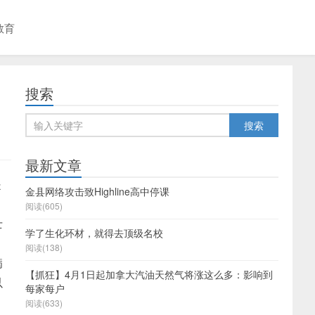
教育
搜索
最新文章
是
金县网络攻击致Highline高中停课
阅读(605)
士
学了生化环材，就得去顶级名校
阅读(138)
病
【抓狂】4月1日起加拿大汽油天然气将涨这么多：影响到
以
每家每户
阅读(633)