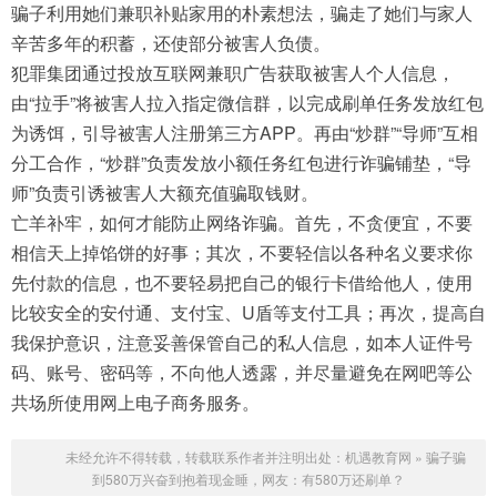
骗子利用她们兼职补贴家用的朴素想法，骗走了她们与家人
辛苦多年的积蓄，还使部分被害人负债。
犯罪集团通过投放互联网兼职广告获取被害人个人信息，
由“拉手”将被害人拉入指定微信群，以完成刷单任务发放红包
为诱饵，引导被害人注册第三方APP。再由“炒群”“导师”互相
分工合作，“炒群”负责发放小额任务红包进行诈骗铺垫，“导
师”负责引诱被害人大额充值骗取钱财。
亡羊补牢，如何才能防止网络诈骗。首先，不贪便宜，不要
相信天上掉馅饼的好事；其次，不要轻信以各种名义要求你
先付款的信息，也不要轻易把自己的银行卡借给他人，使用
比较安全的安付通、支付宝、U盾等支付工具；再次，提高自
我保护意识，注意妥善保管自己的私人信息，如本人证件号
码、账号、密码等，不向他人透露，并尽量避免在网吧等公
共场所使用网上电子商务服务。
未经允许不得转载，转载联系作者并注明出处：
机遇教育网
»
骗子骗
到580万兴奋到抱着现金睡，网友：有580万还刷单？