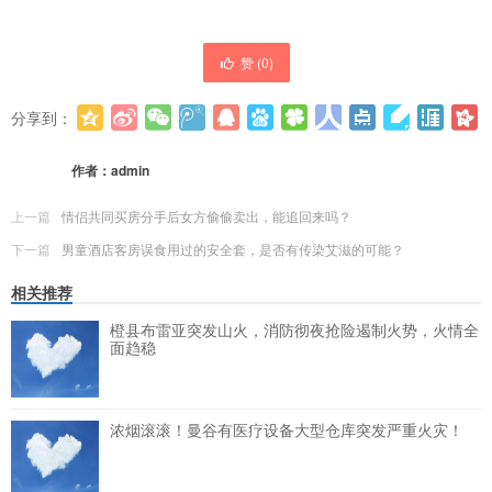
赞 (
0
)
分享到：
更多
(
0
)
作者：
admin
上一篇
情侣共同买房分手后女方偷偷卖出，能追回来吗？
下一篇
男童酒店客房误食用过的安全套，是否有传染艾滋的可能？
相关推荐
橙县布雷亚突发山火，消防彻夜抢险遏制火势，火情全
面趋稳
浓烟滚滚！曼谷有医疗设备大型仓库突发严重火灾！