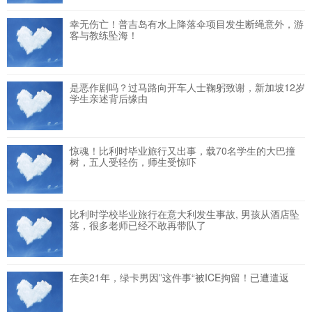
幸无伤亡！普吉岛有水上降落伞项目发生断绳意外，游
客与教练坠海！
是恶作剧吗？过马路向开车人士鞠躬致谢，新加坡12岁
学生亲述背后缘由
惊魂！比利时毕业旅行又出事，载70名学生的大巴撞
树，五人受轻伤，师生受惊吓
比利时学校毕业旅行在意大利发生事故, 男孩从酒店坠
落，很多老师已经不敢再带队了
在美21年，绿卡男因”这件事“被ICE拘留！已遭遣返