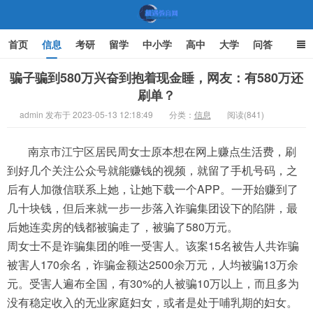
首页
信息
考研
留学
中小学
高中
大学
问答
文化
家庭教育
骗子骗到580万兴奋到抱着现金睡，网友：有580万还
刷单？
机遇教育网
admin 发布于 2023-05-13 12:18:49
分类：
信息
阅读(841)
南京市江宁区居民周女士原本想在网上赚点生活费，刷
到好几个关注公众号就能赚钱的视频，就留了手机号码，之
后有人加微信联系上她，让她下载一个APP。一开始赚到了
几十块钱，但后来就一步一步落入诈骗集团设下的陷阱，最
后她连卖房的钱都被骗走了，被骗了580万元。
周女士不是诈骗集团的唯一受害人。该案15名被告人共诈骗
被害人170余名，诈骗金额达2500余万元，人均被骗13万余
元。受害人遍布全国，有30%的人被骗10万以上，而且多为
没有稳定收入的无业家庭妇女，或者是处于哺乳期的妇女。