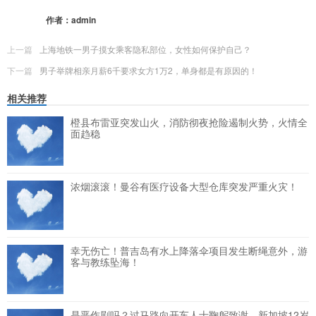
更多
(
0
)
作者：
admin
上一篇
上海地铁一男子摸女乘客隐私部位，女性如何保护自己？
下一篇
男子举牌相亲月薪6千要求女方1万2，单身都是有原因的！
相关推荐
橙县布雷亚突发山火，消防彻夜抢险遏制火势，火情全
面趋稳
浓烟滚滚！曼谷有医疗设备大型仓库突发严重火灾！
幸无伤亡！普吉岛有水上降落伞项目发生断绳意外，游
客与教练坠海！
是恶作剧吗？过马路向开车人士鞠躬致谢，新加坡12岁