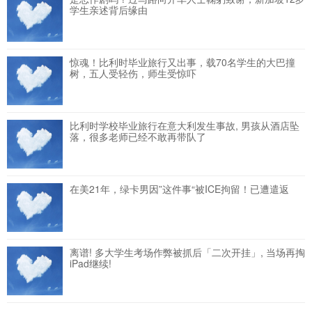
学生亲述背后缘由
惊魂！比利时毕业旅行又出事，载70名学生的大巴撞
树，五人受轻伤，师生受惊吓
比利时学校毕业旅行在意大利发生事故, 男孩从酒店坠
落，很多老师已经不敢再带队了
在美21年，绿卡男因”这件事“被ICE拘留！已遭遣返
离谱! 多大学生考场作弊被抓后「二次开挂」, 当场再掏
iPad继续!