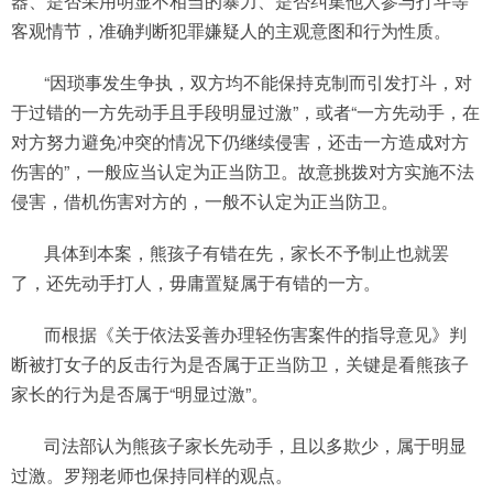
器、是否采用明显不相当的暴力、是否纠集他人参与打斗等
客观情节，准确判断犯罪嫌疑人的主观意图和行为性质。
“因琐事发生争执，双方均不能保持克制而引发打斗，对
于过错的一方先动手且手段明显过激”，或者“一方先动手，在
对方努力避免冲突的情况下仍继续侵害，还击一方造成对方
伤害的”，一般应当认定为正当防卫。故意挑拨对方实施不法
侵害，借机伤害对方的，一般不认定为正当防卫。
具体到本案，熊孩子有错在先，家长不予制止也就罢
了，还先动手打人，毋庸置疑属于有错的一方。
而根据《关于依法妥善办理轻伤害案件的指导意见》判
断被打女子的反击行为是否属于正当防卫，关键是看熊孩子
家长的行为是否属于“明显过激”。
司法部认为熊孩子家长先动手，且以多欺少，属于明显
过激。罗翔老师也保持同样的观点。