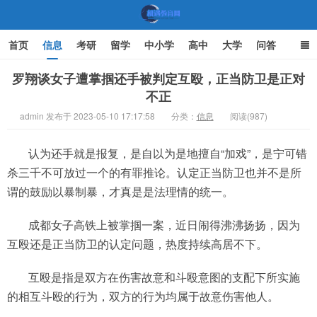
首页
信息
考研
留学
中小学
高中
大学
问答
文化
家庭教育
罗翔谈女子遭掌掴还手被判定互殴，正当防卫是正对
不正
机遇教育网
admin 发布于 2023-05-10 17:17:58
分类：
信息
阅读(987)
认为还手就是报复，是自以为是地擅自“加戏”，是宁可错
杀三千不可放过一个的有罪推论。认定正当防卫也并不是所
谓的鼓励以暴制暴，才真是是法理情的统一。
成都女子高铁上被掌掴一案，近日闹得沸沸扬扬，因为
互殴还是正当防卫的认定问题，热度持续高居不下。
互殴是指是双方在伤害故意和斗殴意图的支配下所实施
的相互斗殴的行为，双方的行为均属于故意伤害他人。