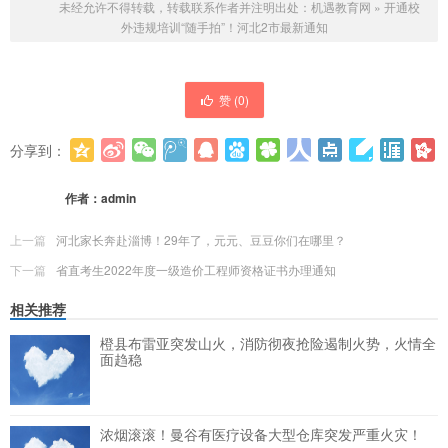
未经允许不得转载，转载联系作者并注明出处：
机遇教育网
»
开通校
外违规培训“随手拍”！河北2市最新通知
赞 (
0
)
分享到：
更多
(
0
)
作者：
admin
上一篇
河北家长奔赴淄博！29年了，元元、豆豆你们在哪里？
下一篇
省直考生2022年度一级造价工程师资格证书办理通知
相关推荐
橙县布雷亚突发山火，消防彻夜抢险遏制火势，火情全
面趋稳
浓烟滚滚！曼谷有医疗设备大型仓库突发严重火灾！