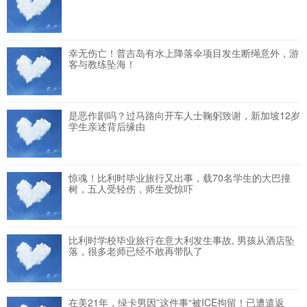
幸无伤亡！普吉岛有水上降落伞项目发生断绳意外，游
客与教练坠海！
是恶作剧吗？过马路向开车人士鞠躬致谢，新加坡12岁
学生亲述背后缘由
惊魂！比利时毕业旅行又出事，载70名学生的大巴撞
树，五人受轻伤，师生受惊吓
比利时学校毕业旅行在意大利发生事故, 男孩从酒店坠
落，很多老师已经不敢再带队了
在美21年，绿卡男因”这件事“被ICE拘留！已遭遣返