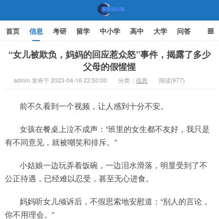
首页
信息
考研
留学
中小学
高中
大学
问答
文化
家庭教育
“女儿被欺负，妈妈的回应惹众怒”事件，揭露了多少
父母的假惺惺
机遇教育网
admin 发布于 2023-04-16 22:50:00
分类：
信息
阅读(977)
前不久看到一个视频，让人感到十分不安。
女孩在餐桌上泣不成声：“班里的女生都不友好，我只是
有不同意见，就被嘲笑和排斥。”
小姑娘一边玩弄着饭碗，一边泪水滑落，明显受到了不
公正待遇，已经难以忍受，甚至无心进食。
妈妈听女儿倾诉后，不假思索地安慰道：“别人的言论，
你不用理会。”