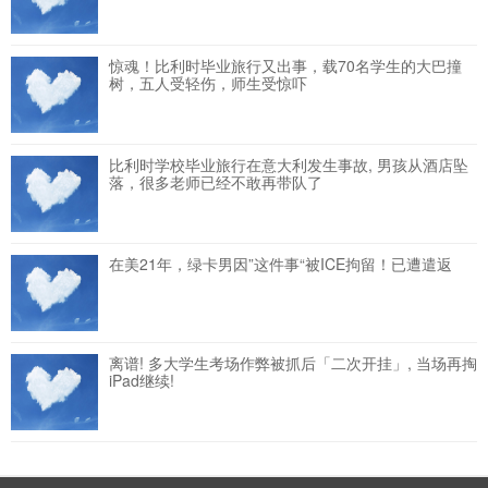
惊魂！比利时毕业旅行又出事，载70名学生的大巴撞
树，五人受轻伤，师生受惊吓
比利时学校毕业旅行在意大利发生事故, 男孩从酒店坠
落，很多老师已经不敢再带队了
在美21年，绿卡男因”这件事“被ICE拘留！已遭遣返
离谱! 多大学生考场作弊被抓后「二次开挂」, 当场再掏
iPad继续!