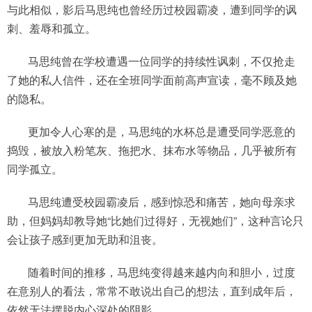
与此相似，影后马思纯也曾经历过校园霸凌，遭到同学的讽
刺、羞辱和孤立。
马思纯曾在学校遭遇一位同学的持续性讽刺，不仅抢走
了她的私人信件，还在全班同学面前高声宣读，毫不顾及她
的隐私。
更加令人心寒的是，马思纯的水杯总是遭受同学恶意的
捣毁，被放入粉笔灰、拖把水、抹布水等物品，几乎被所有
同学孤立。
马思纯遭受校园霸凌后，感到惊恐和痛苦，她向母亲求
助，但妈妈却教导她“比她们过得好，无视她们”，这种言论只
会让孩子感到更加无助和沮丧。
随着时间的推移，马思纯变得越来越内向和胆小，过度
在意别人的看法，常常不敢说出自己的想法，直到成年后，
依然无法摆脱内心深处的阴影。