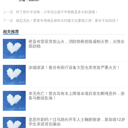
上一篇
到了初中才后悔：小学没让孩子学奥数是多大的遗憾！
下一篇
残忍无比！婴童专用缠足袜炸出封建文化重现江湖，家长不知深浅？
相关推荐
橙县布雷亚突发山火，消防彻夜抢险遏制火势，火情全
面趋稳
浓烟滚滚！曼谷有医疗设备大型仓库突发严重火灾！
幸无伤亡！普吉岛有水上降落伞项目发生断绳意外，游
客与教练坠海！
是恶作剧吗？过马路向开车人士鞠躬致谢，新加坡12岁
学生亲述背后缘由