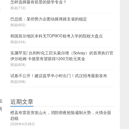
怎样选择最有前景的留学专业？
阅读(712)
要
巴总统：某些势力企图动摇俾路支省的稳定
阅读(602)
韩国首尔地区本科无TOPIK可校考入学的院校大盘点
阅读(434)
实属罕见! 比利时化工巨头索尔维（Solvay）的首席执行官
伊尔哈姆·卡德里有望获得1200万欧元奖金
阅读(828)
试卷不公开！建议提早半小时出门！武汉招考最新发布
阅读(598)
近期文章
在
房
橙县布雷亚突发山火，消防彻夜抢险遏制火势，火情全面
趋稳
2026年4月28日