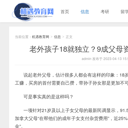
首页
信息
考研
留
当前位置：
机遇教育网
信息
正文
>
>
老外孩子18就独立？9成父母
admin 发布于 2023-04-13 15:
说起老外父母，估计很多人都会有这样的印象：18
工赚，买房的首付需要自己攒，带孙子孙女那是更加不
可是事实真的是这样吗？
一项针对21岁及以上子女父母的最新民调显示，91
加拿大父母“在帮他们的成年子女支付杂货费用”，近25%在
金”。