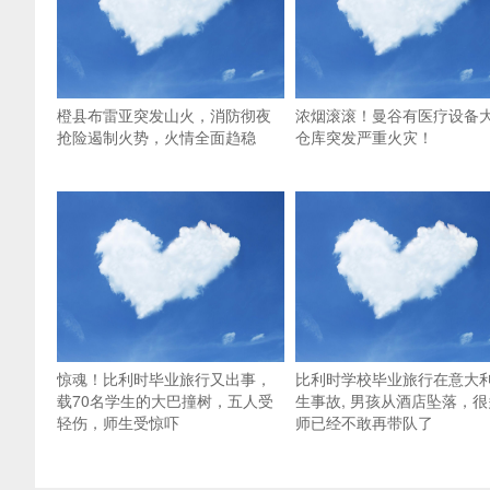
橙县布雷亚突发山火，消防彻夜
浓烟滚滚！曼谷有医疗设备
抢险遏制火势，火情全面趋稳
仓库突发严重火灾！
惊魂！比利时毕业旅行又出事，
比利时学校毕业旅行在意大
载70名学生的大巴撞树，五人受
生事故, 男孩从酒店坠落，很
轻伤，师生受惊吓
师已经不敢再带队了