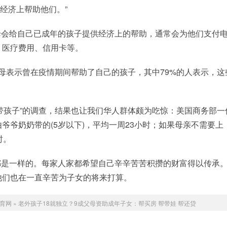
在经济上帮助他们。”
母会给自己已成年的孩子提供经济上的帮助，通常会为他们支付
、医疗费用、信用卡等。
父母表示曾在疫情期间帮助了自己的孩子，其中79%的人表示，这
带孩子”的调查，结果也让我们华人群体颇为吃惊：美国商务部一
爷爷奶奶带的(5岁以下)，平均一周23小时；如果母亲不需要上
时。
都是一样的。每家人家都希望自己辛辛苦苦积攒的财富得以传承
他们也在一直辛苦为子女的将来打算。
育网
»
老外孩子18就独立？9成父母资助成年子女：帮买房 帮带娃 帮还贷