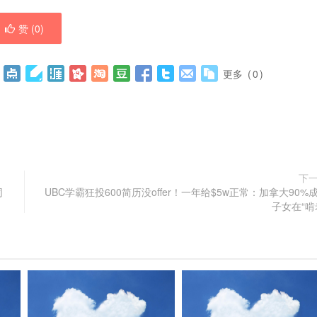
赞 (
0
)
更多
(
0
)
下
同
UBC学霸狂投600简历没offer！一年给$5w正常：加拿大90%
子女在“啃