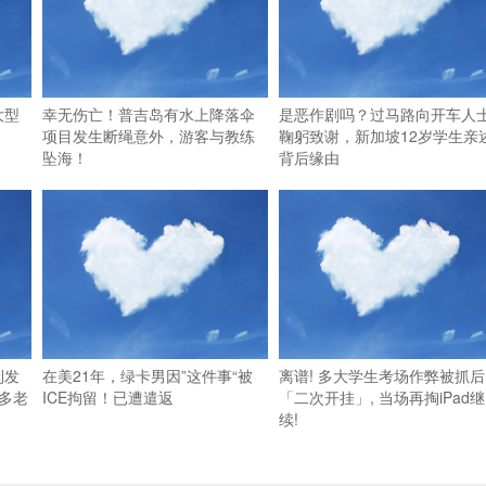
大型
幸无伤亡！普吉岛有水上降落伞
是恶作剧吗？过马路向开车人
项目发生断绳意外，游客与教练
鞠躬致谢，新加坡12岁学生亲
坠海！
背后缘由
利发
在美21年，绿卡男因”这件事“被
离谱! 多大学生考场作弊被抓后
多老
ICE拘留！已遭遣返
「二次开挂」, 当场再掏iPad继
续!