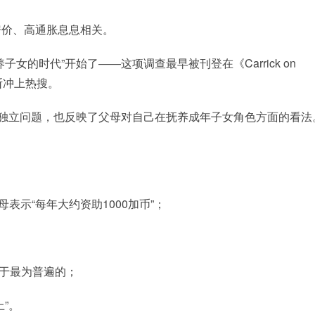
房价、高通胀息息相关。
的时代”开始了——这项调查最早被刊登在《Carrick on
断冲上热搜。
独立问题，也反映了父母对自己在抚养成年子女角色方面的看法
母表示“每年大约资助1000加币”；
，属于最为普遍的；
”。