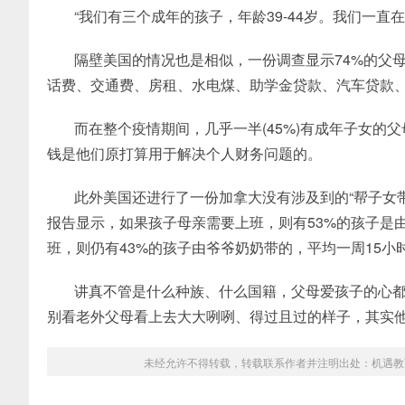
“我们有三个成年的孩子，年龄39-44岁。我们一直
隔壁美国的情况也是相似，一份调查显示74%的父
话费、交通费、房租、水电煤、助学金贷款、汽车贷款
而在整个疫情期间，几乎一半(45%)有成年子女的
钱是他们原打算用于解决个人财务问题的。
此外美国还进行了一份加拿大没有涉及到的“帮子女
报告显示，如果孩子母亲需要上班，则有53%的孩子是由
班，则仍有43%的孩子由爷爷奶奶带的，平均一周15小
讲真不管是什么种族、什么国籍，父母爱孩子的心
别看老外父母看上去大大咧咧、得过且过的样子，其实
未经允许不得转载，转载联系作者并注明出处：
机遇教