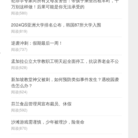
犯罪学专家向所有父母发警告：带孩子乘坐出租车时，千
万别这样做！后果可能是你无法承受的
阅读(580)
2024QS亚洲大学排名公布，韩国87所大学入围
阅读(819)
逆袭冲刺：假期最后一周！
阅读(737)
。
孟加拉公立大学教职工明天起全面停工，抗议养老金不公
阅读(628)
新加坡教堂神父被刺，如何预防类似事件发生？遇校园袭
击怎么办？
阅读(624)
芬兰食品管理局宣布裁员、休假
阅读(592)
沙滩游戏需谨慎，少年被埋沙，险丧命
阅读(870)