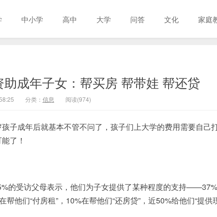
学
中小学
高中
大学
问答
文化
家庭
资助成年子女：帮买房 帮带娃 帮还贷
58:25
分类：
信息
阅读(974)
岁孩子成年后就基本不管不问了，孩子们上大学的费用需要自己
可能了！
.5%的受访父母表示，他们为子女提供了某种程度的支持——37
帮他们“付房租”，10%在帮他们“还房贷”，近50%给他们“提供