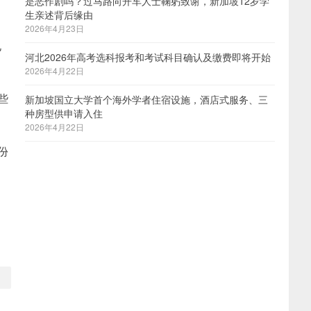
是恶作剧吗？过马路向开车人士鞠躬致谢，新加坡12岁学
生亲述背后缘由
2026年4月23日
电
河北2026年高考选科报考和考试科目确认及缴费即将开始
2026年4月22日
些
新加坡国立大学首个海外学者住宿设施，酒店式服务、三
种房型供申请入住
2026年4月22日
份
。