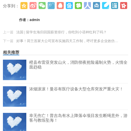
分享到：
更多
(
0
)
作者：
admin
上一篇
法国 | 留学生海归回国薪资排行，你吃到小语种红利了吗？
下一篇
好事！荷兰首家大公司宣布实施四天工作制，呼吁更多企业效仿…
相关推荐
橙县布雷亚突发山火，消防彻夜抢险遏制火势，火情全
面趋稳
浓烟滚滚！曼谷有医疗设备大型仓库突发严重火灾！
幸无伤亡！普吉岛有水上降落伞项目发生断绳意外，游
客与教练坠海！