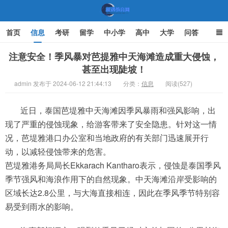
首页
信息
考研
留学
中小学
高中
大学
问答
文化
家庭教育
注意安全！季风暴对芭提雅中天海滩造成重大侵蚀，
甚至出现陡坡！
机遇教育网
admin 发布于 2024-06-12 21:44:13
分类：
信息
阅读(527)
近日，泰国芭堤雅中天海滩因季风暴雨和强风影响，出
现了严重的侵蚀现象，给游客带来了安全隐患。针对这一情
况，芭堤雅港口办公室和当地政府的有关部门迅速展开行
动，以减轻侵蚀带来的危害。
芭堤雅港务局局长Ekkarach Kantharo表示，侵蚀是泰国季风
季节强风和海浪作用下的自然现象。中天海滩沿岸受影响的
区域长达2.8公里，与大海直接相连，因此在季风季节特别容
易受到雨水的影响。