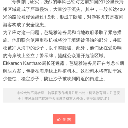
海事部门证实，强烈的季风已经对之前加固的1公里长海
滩区域造成了严重侵蚀，大量沙子流失。其中，一段长达400
米的路段被侵蚀超过1.5米，形成了陡坡，对游客尤其是夜间
游客构成了安全隐患。
为了应对这一问题，芭堤雅港务局和当地政府采取了紧急措
施。他们联合使用重型机械将沙子填满被侵蚀的部分，并回
收被冲入海中的沙子，以平整陡坡。此外，他们还在受影响
的海岸线上竖立了警示牌，提醒公众避开危险区域。
Ekkarach Kantharo局长还透露，芭堤雅港务局正在考虑长期
解决方案，包括在海岸线上种植树木。这些树木将有助于减
少侵蚀，稳定沙子，防止沙子被吹到附近的街道上。
未经允许不得转载，转载联系作者并注明出处：
机遇教育网
»
注意安
全！季风暴对芭提雅中天海滩造成重大侵蚀，甚至出现陡坡！
赞 (
0
)