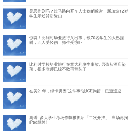
是恶作剧吗？过马路向开车人士鞠躬致谢，新加坡12岁
学生亲述背后缘由
惊魂！比利时毕业旅行又出事，载70名学生的大巴撞
树，五人受轻伤，师生受惊吓
比利时学校毕业旅行在意大利发生事故, 男孩从酒店坠
落，很多老师已经不敢再带队了
在美21年，绿卡男因”这件事“被ICE拘留！已遭遣返
离谱! 多大学生考场作弊被抓后「二次开挂」, 当场再掏
iPad继续!