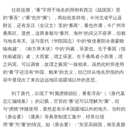
往前追溯，“番”字用于地名的用例有西汉《战国策》里
的“番吾”（“番”也作“播”），商始祖发祥地，今河北省平山县
附近，还有东汉《全汉文》里的“番禺”，番也作潘，今广州市
番禺区。显然，这两者都与“番邦、海外”的词义不搭界，但都
与地名有关。这与晋代《华阳国志》中的“恢使番阳令唐蒙晓
喻南越”，《南方草木状》中的“蒟酱，荜茇也。生于番国（指
扶南诸国）者，大而紫，谓之荜茇。生于番禺者小而青，谓
之蒟焉。可以调食，故谓之酱焉”一脉相承。虽然此时所使用
的“番”字还没有“外国、舶来”的含义，但已经从地名所指的内
容中显现出了来自边远地区或疆域以外的意思。
到了唐代，出现了“时属虏骑猖狂，番客浑杂”（《唐代墓
志汇编续集》）的记载，尽管此“番”还可以理解为“藩”，但
与“虏骑”伴随使用，显然是表示本国疆域以外的地方。当时的
《唐会要》《通典》等典章制度汇集中，经常出现
用“番”为“藩”的情况。如《唐会要》：“东至高丽国，南至真腊