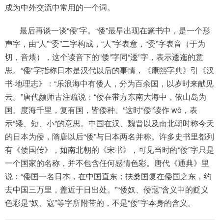
成为中外交流中常用的一个词。
最后再谈一谈“倭”字。“倭”最早出现在篆书中，是一个形
声字，由“人”“委”二字构成，“人”字表意，“委”字表音（于为
切，音煨），这个读音下的“倭”字同“逶”字，表示逶迤的意
思。“倭”字指称日本是汉代以后的事情，《康熙字典》引《汉
书·地理志》：“乐浪海中有倭人，分为百余国，以岁时来献见
云。”唐代颜师古注疏说：“倭在带方东南大海中，依山岛为
国。度海千里，复有国，皆倭种。”这时“倭”读作 wō，表
示“矮、短、小”的意思。中国在汉、魏晋以及南北朝时称今天
的日本为倭，隋唐以后“倭”与日本两名并称。许多史书里都列
有《倭国传》，如南北朝的《宋书》，可见当时的“倭”字只是
一个国家的名称，并不包含任何感情色彩。唐代《通典》里
说：“倭国一名日本，在中国直东；扶桑国复在倭国之东，约
去中国三万里，盖近于日出处。”“倭奴、倭寇”含义中的贬义
色彩是“奴、寇”等字所附带的，不是“倭”字本身的含义。