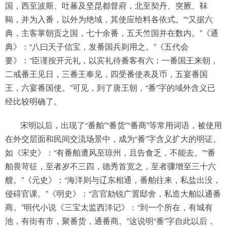
国，西至波斯、吐蕃及坚昆都督府，北至契丹、突厥、靺
鞨，并为入番，以外为绝域，其使应给料各依式。”“又据六
典，主客掌朝贡之国，七十余番，五天竺国并在数内。”《通
典》：“八曰天子信宝，发番国兵则用之。”《五代会
要》：“臣谨按开元礼，以宾礼待番客有六：一番国王来朝，
二戒番王见日，三番王奉见，四受番使表及币，五宴番国
王，六宴番国使。”可见，到了唐王朝，“番”字的域外含义已
经比较明确了。
宋明以后，出现了“番舶”“番货”“番商”等常用词语，被使用
在外交层面和民间交流场景中，成为“番”字含义扩大的明证。
如《宋史》：“有番舶遭风至琼州，且告食乏，不能去。”“番
舶畏苛征，至者岁不三四，德秀首宽之，至者骤增至三十六
艘。”《元史》：“海洋则与辽东相通，番舶往来，私盐出没，
侵碍官课。”《明史》：“言官劾锐广置邸舍，私造大舶以通番
商。”明代小说《三宝太监西洋记》：“到一个所在，有城有
池，有街有市，聚番货，通番商。”这说明“番”字自此以后，