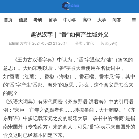
首页
信息
考研
留学
中小学
高中
大学
问答
文化
家庭教育
趣说汉字｜“番”如何产生域外义
admin 发布于 2024-05-23 21:26:14
分类：
文化
阅读(594)
机遇教育网
《王力古汉语字典》中认为，“番”字通假为“藩”（篱笆的
意思）。大约宋明以后，“番”字被大量使用在名物词中，
如“番薯（红薯）、番椒（海椒）、番石榴、番木瓜”等，其中
的“番”字产生“番邦、海外”的意思，那么，这个含义是怎么来
的呢？
《汉语大词典》有宋代周密《齐东野语·洪君畴》中的引用语
例：“宋臣，宦寺之贪黠者也……搂揽番商，大开贿赂。”《齐
东野语》中多记载宋元之交的朝廷大事，该书中的“番商”是指
南宋国外（专指南方）来的商人，可见“番”字表示来自国外的
含义这时已经基本固定下来。