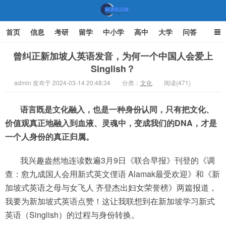
首页
信息
考研
留学
中小学
高中
大学
问答
文化
家庭教育
曾纠正新加坡人英语发音，为何一个中国人会爱上
Singlish？
机遇教育网
admin 发布于 2024-03-14 20:48:34
分类：
文化
阅读(471)
语言既是文化融入，也是一种身份认同，只有把文化、
价值观真正地融入到血液、灵魂中，变成我们的DNA，才是
一个人身份的真正归属。
我兴趣盎然地连读数遍3月9日《联合早报》刊登的《调
查：愈九成国人会用新式英文俚语 Alamak最受欢迎》和《新
加坡式英语之母与女飞人 齐登杰出妇女荣誉榜》两篇报道，
我要为新加坡式英语点赞！这让我联想到在新加坡学习新式
英语（Singlish）的过程与身份转换。