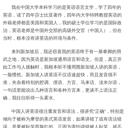
我在中国大学本科学习的是英语语言文学，学了四年的
英语，读了四年莎士比亚著作，四年内大学特聘教授英语的
外籍老师都是美国和英国人，我的硕士学位学习的是国际政
治，英语老师是中国外交部的高级外交官（中国人），但在
当时，根本没有讲英语的环境与条件。
来到新加坡后，我还窃喜我的英语终于有一展拳脚的用
武之地，因为英语是新加坡通用语言和语文。但是，真正开
始工作与人接触时，我根本听不懂周围新加坡人讲的英语，
一脸懵然。新加坡人讲英语不仅语速超快，而且发音很不
准，夹杂着特别的腔调、俚语、方言、马来话、淡米尔语，
一句话里能说出几种语言和各种方言来，更谈不上语法正
确，我往往听得一头雾水。
中国人讲英语很注重发音和语法，很讲究“正确”，特别是
倾向于被称为摩登的美式英语发音，如果讲错了或有语法错
误，是要被耻笑而脸红的。正因为害怕讲错被人耻笑，就不