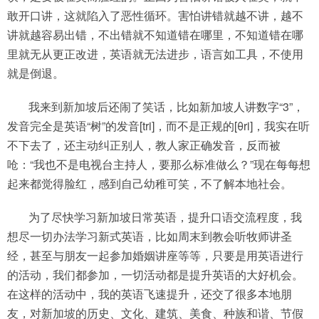
敢开口讲，这就陷入了恶性循环。害怕讲错就越不讲，越不
讲就越容易出错，不出错就不知道错在哪里，不知道错在哪
里就无从更正改进，英语就无法进步，语言如工具，不使用
就是倒退。
我来到新加坡后还闹了笑话，比如新加坡人讲数字“3”，
发音完全是英语“树”的发音[tri]，而不是正规的[θri]，我实在听
不下去了，还主动纠正别人，教人家正确发音，反而被
呛：“我也不是电视台主持人，要那么标准做么？”现在每每想
起来都觉得脸红，感到自己幼稚可笑，不了解本地社会。
为了尽快学习新加坡日常英语，提升口语交流程度，我
想尽一切办法学习新式英语，比如周末到教会听牧师讲圣
经，甚至与朋友一起参加婚姻讲座等等，只要是用英语进行
的活动，我们都参加，一切活动都是提升英语的大好机会。
在这样的活动中，我的英语飞速提升，还交了很多本地朋
友，对新加坡的历史、文化、建筑、美食、种族和谐、节假