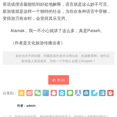
英语或俚语最能恰到好处地解释，语言就是这么妙不可言。
新加坡就是这样一个独特的社会，当你在各种语言中穿梭，
变得游刃有余时，会觉得其乐无穷。
Alamak，我一不小心就讲了这么多，真是Paiseh。
（作者是文化旅游传播业者）
未经允许不得转载，转载联系作者并注明出处：
机遇教育网
»
曾纠正
新加坡人英语发音，为何一个中国人会爱上Singlish？
赞 (
0
)
分享到：
更多
(
0
)
作者：
admin
上一篇
换校长加装电眼，新加坡馨乐园多管齐下，能否防止虐童事件重演？