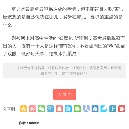
努力是最简单最容易达成的事情，但不能盲目去吃“苦”，
应该想的是自己优势在哪儿，劣势在哪儿，要抓的重点的是
什么……
别被网上对高中生活的“妖魔化”所吓到，高考最后脱颖而
出的人，没有一个人是这样“苦”读的，不要被周围的“卷 ”蒙蔽
了双眼，做好每天事，结果水到渠成！
未经允许不得转载，转载联系作者并注明出处：
机遇教育网
»
我发现
很多高中生，都在“没苦硬吃”！
赞 (
0
)
分享到：
更多
(
0
)
作者：
admin