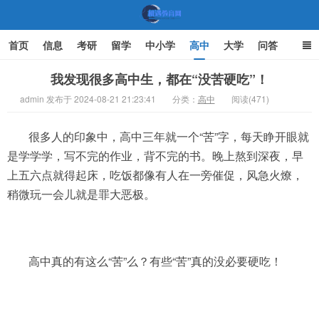
首页
信息
考研
留学
中小学
高中
大学
问答
文化
家庭教育
我发现很多高中生，都在“没苦硬吃”！
admin 发布于 2024-08-21 21:23:41
分类：
高中
阅读(471)
机遇教育网
很多人的印象中，高中三年就一个“苦”字，每天睁开眼就
是学学学，写不完的作业，背不完的书。晚上熬到深夜，早
上五六点就得起床，吃饭都像有人在一旁催促，风急火燎，
稍微玩一会儿就是罪大恶极。
高中真的有这么“苦”么？有些“苦”真的没必要硬吃！