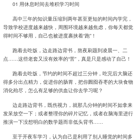
01 用休息时间去堆积学习时间
高中三年的知识量压缩到两年甚至更短的时间内学完，
导致学校进度越来越快，周围环境越来越焦虑，你每天都觉
得时间不够用，自己也被进度裹挟着“跑”！
跑着去吃饭，边走路边背书，熬夜刷题到凌晨一、二
点……这些老套又没有效率的“苦”，真是只是感动了自己！
跑着去吃饭，节约的时间不超过三分钟，吃完后大脑还
得多分出点精力，促进你的肠胃，把你囫囵吞枣的大块食物
消化殆尽，怎么有足够的供血让你去学习呢？
边走路边背书，既伤视力，就那几分钟的时间不如拿来
发呆放空一下；或者整理你的碎片记忆，或者在脑海里进行
推演一下没想明白的数学题而非低头背书……
至于开夜车学习，认为自己是利用了别人睡觉的时间多