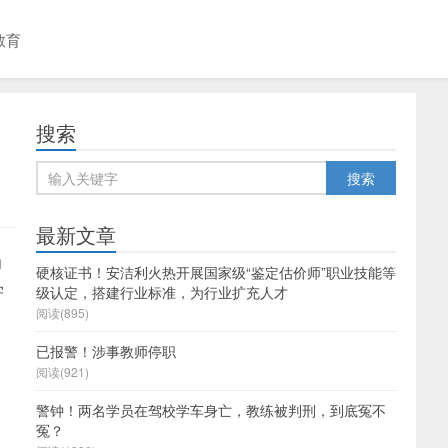
教育
搜索
最新文章
为
硬核证书！安洁利火热开展国家级“鉴定估价师”职业技能等
学
级认定，搭建行业标准，为行业扩充人才
阅读(895)
已报警！涉事教师停职
阅读(921)
警钟！两名学员在驾校学车身亡，教练被判刑，到底冤不
冤？