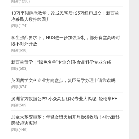
阅读(1230)
全
13万平湖畔老教堂，改成民宅后125万纽币成交！新西兰
净移民人数持续回升
阅读(174)
学生强烈要求下，NUS进一步加强管制，部分食堂高峰时
段不对外开放
阅读(638)
新西兰留学｜“绿色名单”专业介绍-食品科学专业介绍
阅读(503)
英国留学文科专业方向盘点，复臣留学办理申请靠谱吗
阅读(674)
澳洲官方数据公布! 小众高薪移民专业大揭秘, 轻松拿PR
阅读(509)
加拿大梦变噩梦：年轻女留天崩开局惨淡收场！40%新移
民掀起逃离潮
阅读(446)