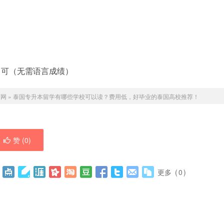
即可（无需语言成绩）
育网
»
泰国专升本留学有哪些学校可以读？费用低，好毕业的泰国高校推荐！
赞 (
0
)
更多
(
0
)