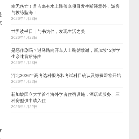
幸无伤亡！普吉岛有水上降落伞项目发生断绳意外，游客
与教练坠海！
是
2026年4月23日
综
世界读书日｜与书为伴，发现生活之美
2026年4月23日
是恶作剧吗？过马路向开车人士鞠躬致谢，新加坡12岁学
生亲述背后缘由
2026年4月23日
河北2026年高考选科报考和考试科目确认及缴费即将开始
2026年4月22日
新加坡国立大学首个海外学者住宿设施，酒店式服务、三
种房型供申请入住
2026年4月22日
合
全