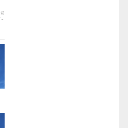
一篇
意…