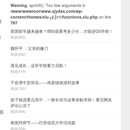
Warning
: sprintf(): Too few arguments in
/www/wwwroot/www.xjydss.com/wp-
content/themes/xiu╓ў╠т1/functions.xiu.php
on line
获
797
英国留学越来越卷？IB到底要考多少分，才能进G5学校！
管
阅读(893)
魏怀平 ：父亲的镰刀
阅读(582)
遇见成长，这所学校蓄力启航！
阅读(519)
千亩潭中赏荷花——甪直镇淞港村故事
阅读(743)
孩子稳进重点高中，一家长却为这事发帖求助！看完网友
是
评论心凉了
联
阅读(494)
泰国拜师节——巴吞他尼大学活动篇
阅读(559)