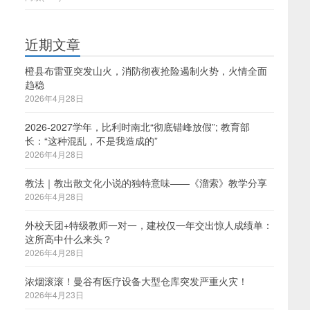
近期文章
橙县布雷亚突发山火，消防彻夜抢险遏制火势，火情全面
趋稳
2026年4月28日
2026-2027学年，比利时南北“彻底错峰放假”; 教育部
长：“这种混乱，不是我造成的”
2026年4月28日
教法｜教出散文化小说的独特意味——《溜索》教学分享
2026年4月28日
外校天团+特级教师一对一，建校仅一年交出惊人成绩单：
这所高中什么来头？
2026年4月28日
浓烟滚滚！曼谷有医疗设备大型仓库突发严重火灾！
2026年4月23日