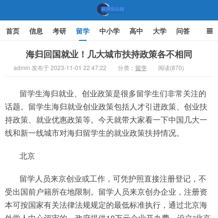
首页
信息
考研
留学
中小学
高中
大学
问答
文化
家庭教育
海归回国就业！几大城市扶持政策各不相同
admin 发布于 2023-11-01 22:47:22
分类：
留学
阅读(870)
机遇教育网
留学生海归就业、创业政策是很多留学生们非常关注的
话题。留学生海归就业创业政策包括人才引进政策、创业扶
持政策、就业优惠政策等。今天就带大家看一下中国几大一
线和新一线城市对海归留学生的就业政策扶持情况。
北京
留学人员来京创业或工作，可凭护照直接注册登记，不
受出国前户籍所在地限制。留学人员来京创办企业，注册资
本可按国家有关法律法规规定的最低标准执行，通过北京海
外学人中心评审的，政府提供10万元企业开办费。设立“北京