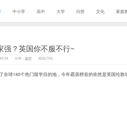
学
中小学
高中
大学
问答
文化
家庭
家强？英国你不服不行~
45:54
分类：
留学
阅读(756)
较了全球140个热门留学目的地，今年霸居榜首的依然是英国伦敦