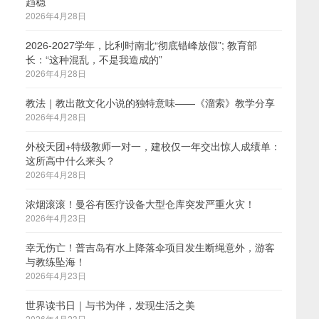
趋稳
2026年4月28日
2026-2027学年，比利时南北“彻底错峰放假”; 教育部
长：“这种混乱，不是我造成的”
2026年4月28日
教法｜教出散文化小说的独特意味——《溜索》教学分享
2026年4月28日
外校天团+特级教师一对一，建校仅一年交出惊人成绩单：
这所高中什么来头？
2026年4月28日
浓烟滚滚！曼谷有医疗设备大型仓库突发严重火灾！
2026年4月23日
幸无伤亡！普吉岛有水上降落伞项目发生断绳意外，游客
与教练坠海！
2026年4月23日
世界读书日｜与书为伴，发现生活之美
2026年4月23日