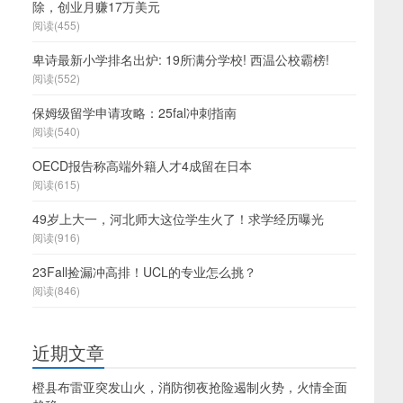
除，创业月赚17万美元
阅读(455)
卑诗最新小学排名出炉: 19所满分学校! 西温公校霸榜!
阅读(552)
保姆级留学申请攻略：25fal冲刺指南
阅读(540)
OECD报告称高端外籍人才4成留在日本
阅读(615)
49岁上大一，河北师大这位学生火了！求学经历曝光
阅读(916)
23Fall捡漏冲高排！UCL的专业怎么挑？
阅读(846)
近期文章
橙县布雷亚突发山火，消防彻夜抢险遏制火势，火情全面