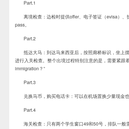
Part.1
离境检查：边检时提供offer、电子签证（evis
pass。
Part.2
抵达大马：到达马来西亚后，按照廊桥标识，坐上
进行入关检查。整个出境过程特别注意的是，需要紧跟着immig
immigration？”
Part.3
兑换马币，购买电话卡：可以在机场置换少量现金
Part.4
海关检查：只有两个学生窗口49和50号，排队一般需