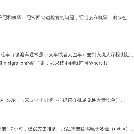
a）、护照和机票，照常回答边检官的问题，通过会在机票上贴绿色
摆渡车（摆渡车通常是小火车或者大巴车）去到入境大厅检测处
ration的牌子走，如果找不到就询问“where is
也可以办理马来西亚手机卡（不建议在机场兑换大量现金）。
要1-2小时，建议先去排队，此处需要提供电子签证（evisa）