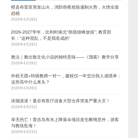
橙县布雷亚突发山火，消防彻夜抢险遏制火势，火情全面
趋稳
2026年4月28日
2026-2027学年，比利时南北“彻底错峰放假”; 教育部
长：“这种混乱，不是我造成的”
2026年4月28日
，
教法｜教出散文化小说的独特意味——《溜索》教学分享
2026年4月28日
外校天团+特级教师一对一，建校仅一年交出惊人成绩单：
这所高中什么来头？
2026年4月28日
浓烟滚滚！曼谷有医疗设备大型仓库突发严重火灾！
2026年4月23日
幸无伤亡！普吉岛有水上降落伞项目发生断绳意外，游客
与教练坠海！
、
2026年4月23日