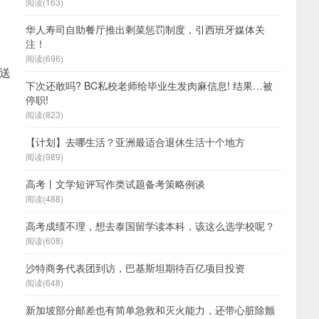
阅读(163)
华人寿司自助餐厅推出剩菜惩罚制度，引西班牙媒体关
注！
阅读(696)
送
下次还敢吗? BC私校老师给毕业生发肉麻信息! 结果…被
停职!
阅读(823)
【计划】去哪生活？亚洲最适合退休生活十个地方
阅读(989)
高考丨文学短评写作类试题备考策略例谈
阅读(488)
高考成绩不理，想去泰国留学读本科，该这么选学校呢？
阅读(608)
沙特商务代表团到访，巴基斯坦期待百亿项目投资
阅读(648)
新加坡部分邮差也有简单急救和灭火能力，还带心脏除颤