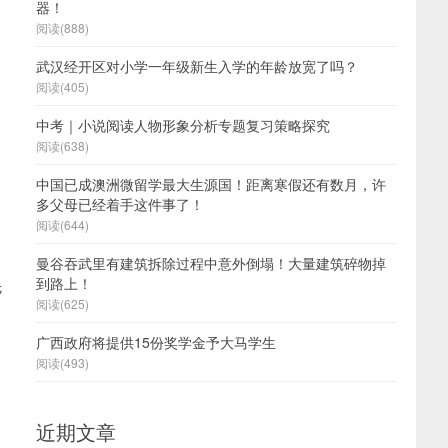
器！
阅读(888)
武汉经开区对小学一年级新生入学的年龄放宽了吗？
阅读(405)
中考｜小说阅读人物形象分析专题复习策略探究
阅读(638)
中国已成澳洲微留学最大生源国！距离寒假还有数月，许
多父母已经着手这件事了！
阅读(644)
曼谷吞武里有建筑拆除过程中意外倒塌！大量建筑碎物掉
到路上！
先
阅读(625)
广西政府将提供15份奖学金予大马学生
阅读(493)
近期文章